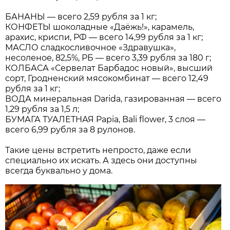
БАНАНЫ — всего 2,59 рубля за 1 кг;
КОНФЕТЫ шоколадные «Даёжь!», карамель,
арахис, криспи, РФ — всего 14,99 рубля за 1 кг;
МАСЛО сладкосливочное «Здравушка»,
несоленое, 82,5%, РБ — всего 3,39 рубля за 180 г;
КОЛБАСА «Сервелат Барбадос новый», высший
сорт, Гродненский мясокомбинат — всего 12,49
рубля за 1 кг;
ВОДА минеральная Darida, газированная — всего
1,29 рубля за 1,5 л;
БУМАГА ТУАЛЕТНАЯ Papia, Bali flower, 3 слоя —
всего 6,99 рубля за 8 рулонов.
Такие цены встретить непросто, даже если
специально их искать. А здесь они доступны
всегда буквально у дома.