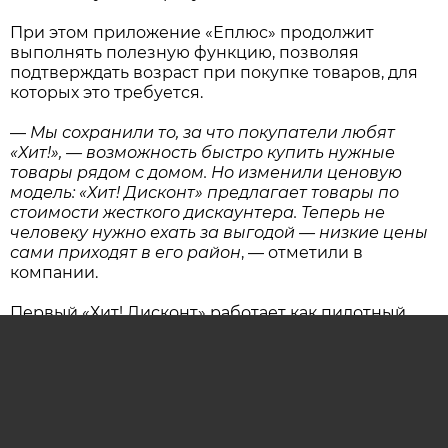
При этом приложение «Еплюс» продолжит
выполнять полезную функцию, позволяя
подтверждать возраст при покупке товаров, для
которых это требуется.
—
Мы сохранили то, за что покупатели любят
«Хит!», — возможность быстро купить нужные
товары рядом с домом. Но изменили ценовую
модель: «Хит! Дисконт» предлагает товары по
стоимости жесткого дискаунтера. Теперь не
человеку нужно ехать за выгодой — низкие цены
сами приходят в его район
, — отметили в
компании.
Первый «Хит! Дисконт» работает как пилотный
проект. Компания оценит, насколько востребован
новый формат и удобна ли для покупателей
такая модель ежедневных покупок.
В случае положительных результатов формат
будут развивать. В магазинах с подходящей