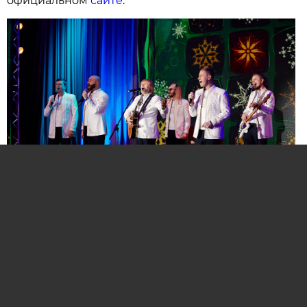
официальном
сайте
.
Нажмите для увеличения. Фото:
АиФ
Компании и бренды, которые по итогам
народного голосования станут победителями,
призерами и финалистами премии «Народная
Марка», получат широкое освещение в
республиканских и региональных средствах