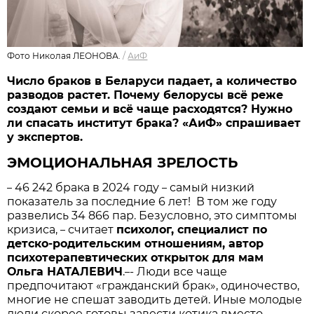
Фото Николая ЛЕОНОВА.
/
АиФ
Число браков в Беларуси падает, а количество
разводов растет. Почему белорусы всё реже
создают семьи и всё чаще расходятся? Нужно
ли спасать институт брака? «АиФ» спрашивает
у экспертов.
ЭМОЦИОНАЛЬНАЯ ЗРЕЛОСТЬ
46 242 брака в 2024 году
самый низкий
–
–
показатель за последние 6 лет! В том же году
развелись 34 866 пар. Безусловно, это симптомы
кризиса,
считает
психолог, специалист по
–
детско-родительским отношениям, автор
психотерапевтических открыток для мам
Ольга НАТАЛЕВИЧ
.
- Люди все чаще
–
предпочитают «гражданский брак», одиночество,
многие не спешат заводить детей. Иные молодые
люди скорее готовы завести котика вместо