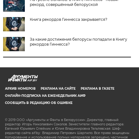
рекорд, совершённый белоруской
Книга рекордов Гиннесса закрывается?
За какие достижения белорусы попадали в Книгу
рекордов Гиннесса?
AIF.BY
АРХИВ НОМЕРОВ
РЕКЛАМА НА САЙТЕ
РЕКЛАМА В ГАЗЕТЕ
ОНЛАЙН-ПОДПИСКА НА ЕЖЕНЕДЕЛЬНИК АИФ
СООБЩИТЬ В РЕДАКЦИЮ ОБ ОШИБКЕ
© 2019 ООО «Аргументы и Факты в Белоруссии». Директор, главный
редактор: Игорь Николаевич Соколов. Заместители главного редактора:
Евгений Юрьевич Олейник и Юлия Владимировна Тельтевская. Шеф-
редактор сайта aif.by: Владимир Петрович Шарпило. Все права защищены.
Копирование и использование полных материалов запрещено, частичное