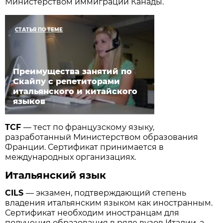
Министерством иммиграции Канады.
СТАТЬЯ ПО ТЕМЕ
Преимущества занятий по
Скайпу с репетиторами
итальянского и китайского
языков
TCF
— тест по французскому языку,
разработанный Министерством образования
Франции. Сертификат принимается в
международных организациях.
Итальянский язык
CILS
— экзамен, подтверждающий степень
владения итальянским языком как иностранным.
Сертификат необходим иностранцам для
получения образования в ряде вузов Италии, а