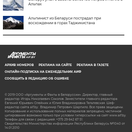
Альпах
Альпинист из Беларуси пострадал при
восхождении в горах Таджикистана
AIF.BY
АРХИВ НОМЕРОВ
РЕКЛАМА НА САЙТЕ
РЕКЛАМА В ГАЗЕТЕ
ОНЛАЙН-ПОДПИСКА НА ЕЖЕНЕДЕЛЬНИК АИФ
СООБЩИТЬ В РЕДАКЦИЮ ОБ ОШИБКЕ
© 2019 ООО «Аргументы и Факты в Белоруссии». Директор, главный
редактор: Игорь Николаевич Соколов. Заместители главного редактора:
Евгений Юрьевич Олейник и Юлия Владимировна Тельтевская. Шеф-
редактор сайта aif.by: Владимир Петрович Шарпило. Все права защищены.
Копирование и использование полных материалов запрещено, частичное
цитирование возможно только при условии гиперссылки на сайт www.aif.by.
Телефон для связи с редакцией: +375 29 642 67 51.
Свидетельство Министерства информации Республики Беларусь №1040 от
14.01.2010