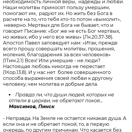
необходимость личной веры, надежды и любви.
Наши молитвы приносят пользу умершим,
помогают им, радуют их. Но жить без Бога в
расчете на то, что тебя кто-то потом «вымолит»,
неверно. Мертвых для Бога не бывает, что и
говорит Писание: «Бог же не есть Бог мертвых,
но живых, ибо у него все живы» (Лк.20.37-38).
Апостол Павел заповедует нам: «Итак, прежде
всего прошу совершать молитвы, прошения,
моления, благодарения за всех человеков»
(1Тим.2.1) Всех! Или умершие - не люди?
Настоящая любовь никогда не перестает
(1Кор.13.8). И у нас нет более совершенного
способа выражения своей любви к другому
человеку, чем молитва и добрые дела.
Правда ли, что души людей, которых не
отпели в церкви, не обретают покоя…
Максимов, Пинск
- Неправда. На Земле не остается никакая душа. А
если она и не обретает покой, то, в первую
очередь, по другим причинам. Что касается без