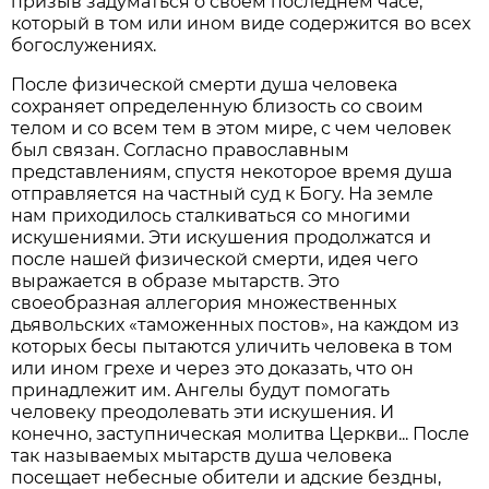
призыв задуматься о своем последнем часе,
который в том или ином виде содержится во всех
богослужениях.
После физической смерти душа человека
сохраняет определенную близость со своим
телом и со всем тем в этом мире, с чем человек
был связан. Согласно православным
представлениям, спустя некоторое время душа
отправляется на частный суд к Богу. На земле
нам приходилось сталкиваться со многими
искушениями. Эти искушения продолжатся и
после нашей физической смерти, идея чего
выражается в образе мытарств. Это
своеобразная аллегория множественных
дьявольских «таможенных постов», на каждом из
которых бесы пытаются уличить человека в том
или ином грехе и через это доказать, что он
принадлежит им. Ангелы будут помогать
человеку преодолевать эти искушения. И
конечно, заступническая молитва Церкви... После
так называемых мытарств душа человека
посещает небесные обители и адские бездны,