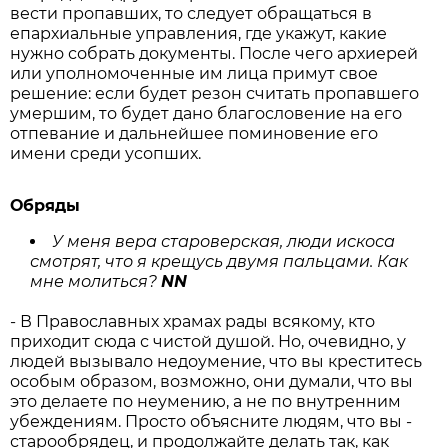
вести пропавших, то следует обращаться в
епархиальные управления, где укажут, какие
нужно собрать документы. После чего архиерей
или уполномоченные им лица примут свое
решение: если будет резон считать пропавшего
умершим, то будет дано благословение на его
отпевание и дальнейшее поминовение его
имени среди усопших.
Обряды
У меня вера староверская, люди искоса
смотрят, что я крещусь двумя пальцами. Как
мне молиться?
NN
- В Православных храмах рады всякому, кто
приходит сюда с чистой душой. Но, очевидно, у
людей вызывало недоумение, что вы креститесь
особым образом, возможно, они думали, что вы
это делаете по неумению, а не по внутренним
убеждениям. Просто объясните людям, что вы -
старообрядец, и продолжайте делать так, как