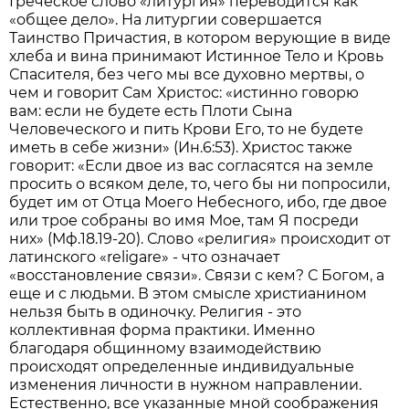
Греческое слово «литургия» переводится как
«общее дело». На литургии совершается
Таинство Причастия, в котором верующие в виде
хлеба и вина принимают Истинное Тело и Кровь
Спасителя, без чего мы все духовно мертвы, о
чем и говорит Сам
Христос: «истинно говорю
вам: если не будете есть Плоти Сына
Человеческого и пить Крови Его, то не будете
иметь в себе жизни» (Ин.6:53). Христос также
говорит: «Если двое из вас согласятся на земле
просить о всяком деле, то, чего бы ни попросили,
будет им от Отца Моего Небесного, ибо, где двое
или трое собраны во имя Мое, там Я посреди
них» (Мф.18.19-20). Слово «религия» происходит от
латинского «religare» - что означает
«восстановление связи». Связи с кем? С Богом, а
еще и с людьми. В этом смысле христианином
нельзя быть в одиночку. Религия - это
коллективная форма практики. Именно
благодаря общинному взаимодействию
происходят определенные индивидуальные
изменения личности в нужном направлении.
Естественно, все указанные мной соображения