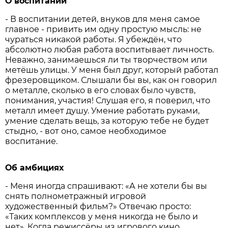
О воспитании
- В воспитании детей, внуков для меня самое
главное - привить им одну простую мысль: не
чураться никакой работы. Я убеждён, что
абсолютно любая работа воспитывает личность.
Неважно, занимаешься ли ты творчеством или
метёшь улицы. У меня был друг, который работал
фрезеровщиком. Слышали бы вы, как он говорил
о металле, сколько в его словах было чувств,
понимания, участия! Слушая его, я поверил, что
металл имеет душу. Умение работать руками,
умение сделать вещь, за которую тебе не будет
стыдно, - вот оно, самое необходимое
воспитание.
Об амбициях
- Меня иногда спрашивают: «А не хотели бы вы
снять полнометражный игровой
художественный фильм?» Отвечаю просто:
«Таких комплексов у меня никогда не было и
нет». Когда режиссёры из игрового кино