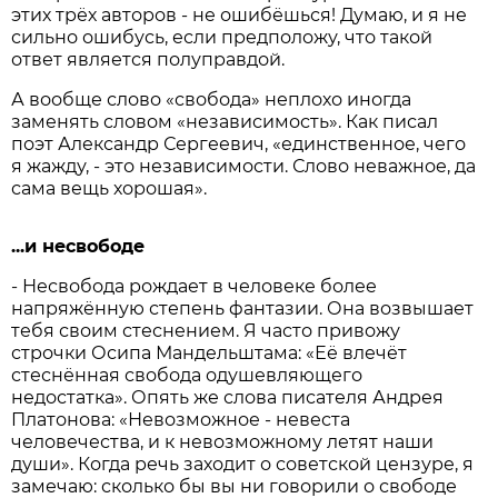
этих трёх авторов - не ошибёшься! Думаю, и я не
сильно ошибусь, если предположу, что такой
ответ является полуправдой.
А вообще слово «свобода» неплохо иногда
заменять словом «независимость». Как писал
поэт Александр Сергеевич, «единственное, чего
я жажду, - это независимости. Слово неважное, да
сама вещь хорошая».
...и несвободе
- Несвобода рождает в человеке более
напряжённую степень фантазии. Она возвышает
тебя своим стеснением. Я часто привожу
строчки Осипа Мандельштама: «Её влечёт
стеснённая свобода одушевляющего
недостатка». Опять же слова писателя Андрея
Платонова: «Невозможное - невеста
человечества, и к невозможному летят наши
души». Когда речь заходит о советской цензуре, я
замечаю: сколько бы вы ни говорили о свободе