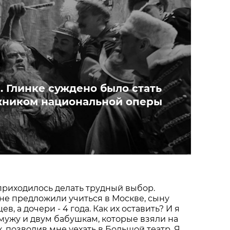
. Глинке суждено было стать
жником национальной оперы
приходилось делать трудный выбор.
не предложили учиться в Москве, сыну
в, а дочери - 4 года. Как их оставить? И я
мужу и двум бабушкам, которые взяли на
х, позволив мне уехать в Большой театр. Я