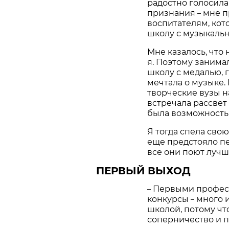
радостно голосила
признания
мне п
–
воспитателям, кот
школу с музыкаль
Мне казалось, что 
я. Поэтому занима
школу с медалью, 
мечтала о музыке. 
творческие вузы н
встречала рассвет
была возможность 
Я тогда спела свою
еще предстояло пет
все они поют лучш
ПЕРВЫЙ ВЫХОД
Первыми профес
–
конкурсы
много и
–
школой, потому ч
соперничество и п