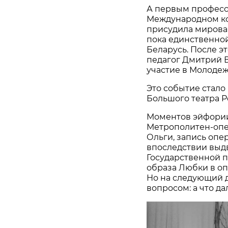
А первым професс
Международном ко
присудила мировая
пока единственной
Беларусь. После 
педагог Дмитрий 
участие в Молоде
Это событие стало
Большого театра Р
Моментов эйфори
Метрополитен-опе
Ольги, запись опе
впоследствии выд
Государственной 
образа Любки в оп
Но на следующий д
вопросом: а что да