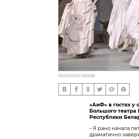
Из личного архива
«АиФ» в гостях у
Большого театра 
Республики Бела
Я рано начала пе
–
драматично заверн