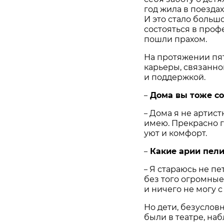
год жила в поезда
И это стало больш
состояться в проф
пошли прахом.
На протяжении пя
карьеры, связанно
и поддержкой.
Дома вы тоже со
–
Дома я не артист
–
имею. Прекрасно г
уют и комфорт.
Какие арии пели
–
Я стараюсь не пет
–
без того огромные.
и ничего не могу с
Но дети, безуслов
были в театре, на