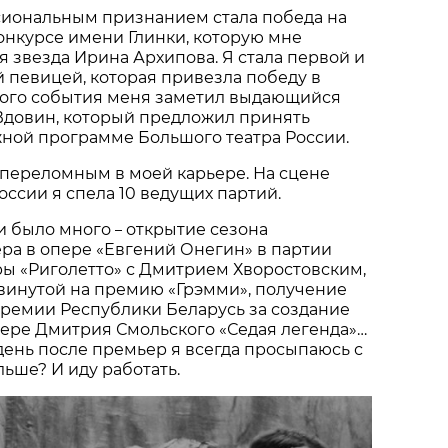
иональным признанием стала победа на
нкурсе имени Глинки, которую мне
 звезда Ирина Архипова. Я стала первой и
 певицей, которая привезла победу в
этого события меня заметил выдающийся
Вдовин, который предложил принять
жной программе Большого театра России.
 переломным в моей карьере. На сцене
оссии я спела 10 ведущих партий.
и было много
открытие сезона
–
ра в опере «Евгений Онегин» в партии
ры «Риголетто» с Дмитрием Хворостовским,
винутой на премию «Грэмми», получение
премии Республики Беларусь за создание
ере Дмитрия Смольского «Седая легенда»…
ень после премьер я всегда просыпаюсь с
льше? И иду работать.