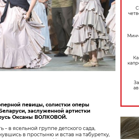
С
четв
Минч
Ка
капр
За
ав
 оперной певицы, солистки оперы
Беларуси, заслуженной артистки
русь Оксаны ВОЛКОВОЙ.
ть
в ясельной группе детского сада,
–
увшись в простыню и встав на табуретку,