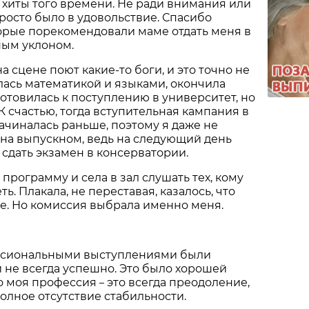
 хиты того времени. Не ради внимания или
росто было в удовольствие. Спасибо
орые порекомендовали маме отдать меня в
ным уклоном.
на сцене поют какие-то боги, и это точно не
лась математикой и языками, окончила
готовилась к поступлению в университет, но
К счастью, тогда вступительная кампания в
ачиналась раньше, поэтому я даже не
 на выпускном, ведь на следующий день
сдать экзамен в консерватории.
 программу и села в зал слушать тех, кому
ь. Плакала, не переставая, казалось, что
е. Но комиссия выбрала именно меня.
сиональными выступлениями были
 не всегда успешно. Это было хорошей
то моя профессия
это всегда преодоление,
–
олное отсутствие стабильности.