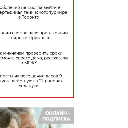
оболенко не смогла выйти в
ертьфинал теннисного турнира
в Торонто
анин сломал шею при нырянии
с пирса в Пружанах
к минчанам проверить сроки
емонта своего дома, рассказали
в МГЖХ
преты на посещение лесов 9
густа действуют в 22 районах
Беларуси