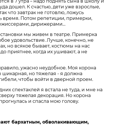
тся в 7 утра
надо поднять сына в школу и
–
туда дошел. К счастью, дети уже взрослые,
так что завтрак не готовлю, ложусь
ть время. Потом репетиции, примерки,
 режиссерами, дирижерами…
становки мы живем в театре. Примерка
бое удовольствие. Лучше, конечно, не
ах, но всякое бывает, костюмы на нас
до приятнее, когда их ушивают, а не
 правило, ужасно неудобное. Моя корона
шикарная, но тяжелая - я должна
огибели, чтобы войти в дверной проем.
них спектаклей я встала не туда, и мне на
сверху тяжелая декорация. Но корона
прогнулась и спасла мою голову.
вают бархатным, обволакивающим,