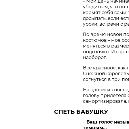
Мой день начинае
–
убедиться, что он 
кормят себя сами, 
досыпать, если ес
уроки, встречи с
Во время новой по
костюмов
мое осо
–
меняться в размер
подгоняют. И гораз
наоборот.
Всё красивое, как
Снежной королевы 
согнуться в три п
На одном из послед
голову прилетела 
самортизировала, 
СПЕТЬ БАБУШКУ
Ваш голос назы
–
темным…