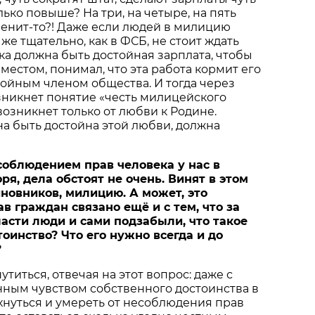
ько повыше? На три, на четыре, на пять
менит-то?! Даже если людей в милицию
 же тщательно, как в ФСБ, не стоит ждать
ка должна быть достойная зарплата, чтобы
местом, понимал, что эта работа кормит его
тойным членом общества. И тогда через
зникнет понятие «честь милицейского
возникнет только от любви к Родине.
а быть достойна этой любви, должна
 соблюдением прав человека у нас в
оря, дела обстоят не очень. Винят в этом
иновников, милицию. А может, это
в граждан связано ещё и с тем, что за
ласти люди и сами подзабыли, что такое
оинство? Что его нужно всегда и до
?
шутиться, отвечая на этот вопрос: даже с
ным чувством собственного достоинства в
нуться и умереть от несоблюдения прав