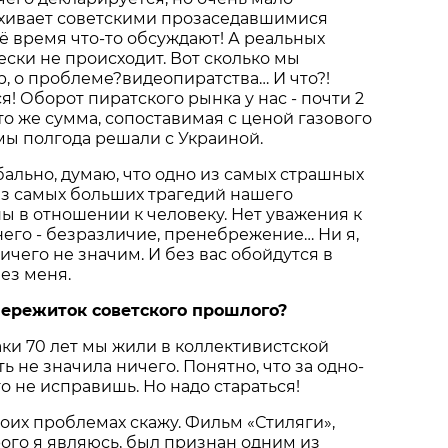
ахивает советскими прозаседавшимися
ё время что-то обсуждают! А реальных
ски не происходит. Вот сколько мы
, о проблеме?видеопиратства… И что?!
! Оборот пиратского рынка у нас - почти 2
Это же сумма, сопоставимая с ценой газового
мы полгода решали с Украиной.
бально, думаю, что одно из самых страшных
из самых больших трагедий нашего
 в отношении к человеку. Нет уважения к
него - безразличие, пренебрежение… Ни я,
ичего не значим. И без вас обойдутся в
ез меня.
 пережиток советского прошлого?
аки 70 лет мы жили в коллективистской
ть не значила ничего. Понятно, что за одно-
о не исправишь. Но надо стараться!
воих проблемах скажу. Фильм «Стиляги»,
го я являюсь, был признан одним из