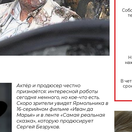
Собо
т
Н
на
В че
Актёр и продюсер честно
сро
признаётся: интересной работы
сегодня немного, но кое-что есть.
Скоро зрители увидят Ярмольника в
16-серийном фильме «Иван да
Марья» и в ленте «Самая реальная
сказка», которую продюсирует
Сергей Безруков.