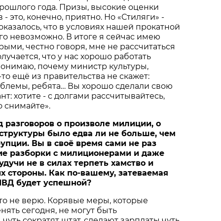
рошлого года. Призы, высокие оценки
 - это, конечно, приятно. Но «Стиляги» -
 оказалось, что в условиях нашей прокатной
го невозможно. В итоге я сейчас имею
орыми, честно говоря, мне не рассчитаться
лучается, что у нас хорошо работать
понимаю, почему министр культуры,
-то ещё из правительства не скажет:
облемы, ребята… Вы хорошо сделали свою
ант: хотите - с долгами рассчитывайтесь,
о снимайте».
д разговоров о произволе милиции, о
структуры было едва ли не больше, чем
упции. Вы в своё время сами не раз
ие разборки с милиционерами и даже
удучи не в силах терпеть хамство и
их стороны. Как по-вашему, затеваемая
МВД будет успешной?
 это не верю. Корявые меры, которые
ять сегодня, не могут быть
чуть сократят штат, сделают зарплаты чуть