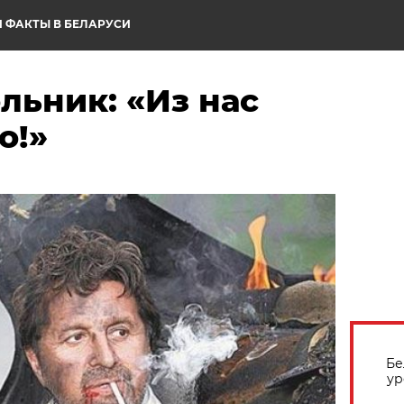
 ФАКТЫ В БЕЛАРУСИ
льник: «Из нас
о!»
Бе
ур