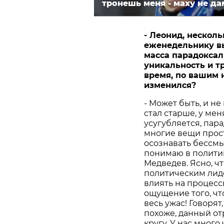
тронешь меня - маху не да
- Леонид, нескол
еженедельнику вы
масса парадоксал
уникальность и т
время, по вашим 
изменился?
- Может быть, и не
стал старше, у ме
усугубляется, пар
многие вещи прос
осознавать бессмы
понимаю в политик
Медведев. Ясно, чт
политическим лиде
влиять на процесс
ощущение того, чт
весь ужас! Говорят
похоже, данный от
кругу. У нас много