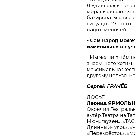
Я удивляюсь, поче
мораль являются т
базироваться всё 
ситуацию? С чего 
надо с мелочей…
- Сам народ может
изменилась в лу
- Мы же ни в чём 
знаем, чего хотим.
максимально жёстко
другому нельзя. В
Сергей ГРАЧЁВ
ДОСЬЕ
Леонид ЯРМОЛЬ
Окончил Театрально
актёр Театра на Та
Мюнхгаузен», «ТАС
Длинныйчулок», «Ч
«Перекрёсток», «М