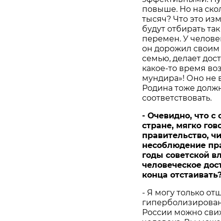
повыше. Но на скол
тысяч? Что это из
будут отбирать так
перемен. У челове
он дорожил своим 
семью, делает дос
какое-то время во
мундира»! Оно не 
Родина тоже должн
соответствовать.
- Очевидно, что с
стране, мягко гов
правительство, ч
несоблюдение пра
годы советской в
человеческое дост
конца отстаивать
- Я могу только от
гиперболизирован
России можно свих