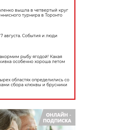
ленко вышла в четвертый круг
еннисного турнира в Торонто
7 августа. События и люди
акормим рыбу ягодой! Какая
живка особенно хороша летом
тырех областях определились со
ками сбора клюквы и брусники