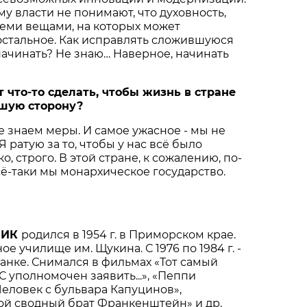
му власти не понимают, что духовность,
еми вещами, на которых может
остальное. Как исправлять сложившуюся
начинать? Не знаю… Наверное, начинать
 что-то сделать, чтобы жизнь в стране
чшую сторону?
не знаем меры. И самое ужасное - мы не
 Я ратую за то, чтобы у нас всё было
, строго. В этой стране, к сожалению, по-
сё-таки мы монархическое государство.
НИК
родился в 1954 г. в Приморском крае.
е училище им. Щукина. С 1976 по 1984 г. -
ганке. Снимался в фильмах «Тот самый
С уполномочен заявить...», «Пеппи
еловек с бульвара Капуцинов»,
ой сводный брат Франкенштейн» и др.