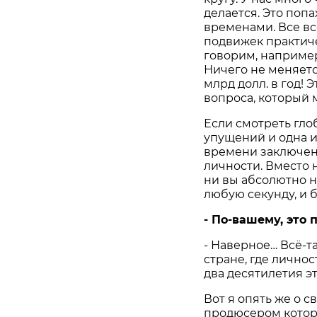
делается. Это поп
временами. Все вс
подвижек практиче
говорим, например
Ничего не меняется
млрд долл. в год! 
вопроса, который 
Если смотреть гло
упущений и одна 
времени заключены
личности. Вместо 
ни вы абсолютно н
любую секунду, и б
- По-вашему, это
- Наверное… Всё-т
стране, где личнос
два десятилетия эт
Вот я опять же о с
продюсером которо