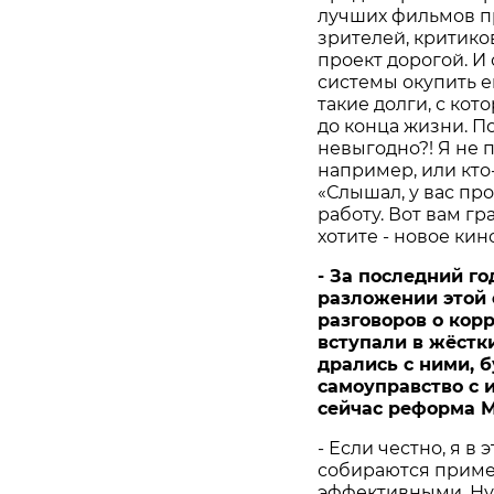
лучших фильмов п
зрителей, критиков
проект дорогой. И
системы окупить е
такие долги, с кот
до конца жизни. По
невыгодно?! Я не 
например, или кто
«Слышал, у вас пр
работу. Вот вам гр
хотите - новое кин
- За последний го
разложении этой 
разговоров о корр
вступали в жёстк
дрались с ними, б
самоуправство с 
сейчас реформа 
- Если честно, я в
собираются примен
эффективными. Ну, 