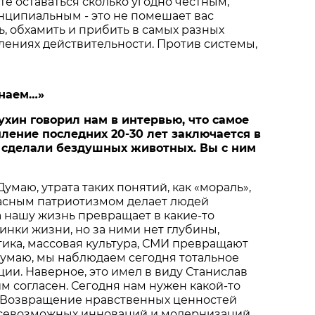
те оставаться сколько угодно честным,
нципиальным - это не помешает вас
ь, обхамить и прибить в самых разных
лениях действительности. Против системы,
знаем…»
ухин говорил нам в интервью, что самое
ление последних 20-30 лет заключается в
й сделали бездушных животных. Вы с ним
 Думаю, утрата таких понятий, как «мораль»,
квасным патриотизмом делает людей
 нашу жизнь превращает в какие-то
тинки жизни, но за ними нет глубины,
ика, массовая культура, СМИ превращают
думаю, мы наблюдаем сегодня тотальное
ии. Наверное, это имел в виду Станислав
им согласен. Сегодня нам нужен какой-то
 Возвращение нравственных ценностей
 всевозможных инноваций и модернизаций.