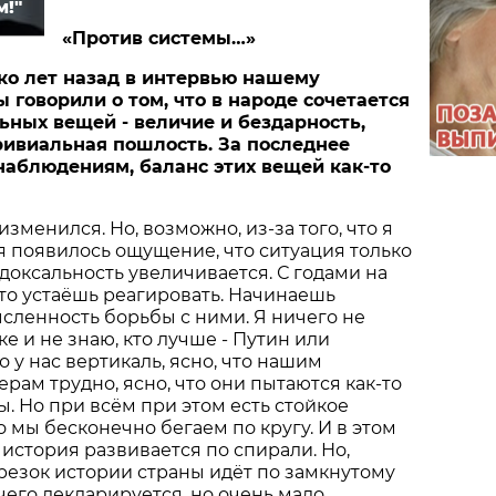
м!"
«Против системы…»
ько лет назад в интервью нашему
 говорили о том, что в народе сочетается
ьных вещей - величие и бездарность,
ривиальная пошлость. За последнее
наблюдениям, баланс этих вещей как-то
 изменился. Но, возможно, из-за того, что я
ня появилось ощущение, что ситуация только
адоксальность увеличивается. С годами на
то устаёшь реагировать. Начинаешь
сленность борьбы с ними. Я ничего не
е и не знаю, кто лучше - Путин или
о у нас вертикаль, ясно, что нашим
рам трудно, ясно, что они пытаются как-то
ы. Но при всём при этом есть стойкое
о мы бесконечно бегаем по кругу. И в этом
, история развивается по спирали. Но,
резок истории страны идёт по замкнутому
 чего декларируется, но очень мало