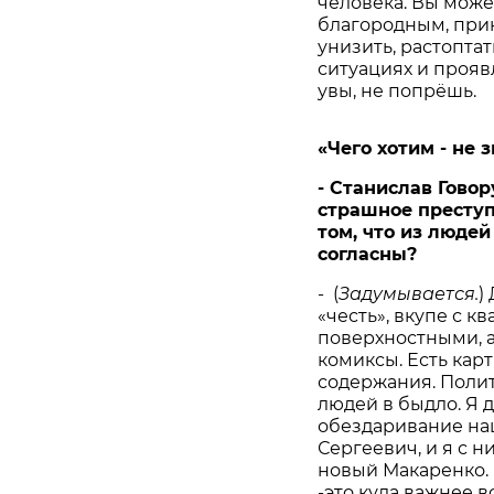
человека. Вы може
благородным, при
унизить, растоптат
ситуациях и прояв
увы, не попрёшь.
«Чего хотим - не 
- Станислав Говор
страшное преступ
том, что из люде
согласны?
- (
Задумывается.
)
«честь», вкупе с 
поверхностными, а
комиксы. Есть кар
содержания. Полит
людей в быдло. Я 
обездаривание нац
Сергеевич, и я с н
новый Макаренко.
-это куда важнее