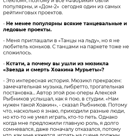
стеклом», поэтому и все «Фабрики» были
популярны, и «Дом-2» сегодня один из самых
рейтинговых проектов.
-
Не менее популярны всякие танцевальные и
ледовые проекты.
- Меня приглашали в «Танцы на льду», но я не
любитель коньков. С танцами на паркете тоже не
сложилось.
-
Кстати, а почему вы ушли из мюзикла
«Звезда и смерть Хоакина Мурьеты»?
- Это интересная история. Мюзикл прекрасен:
замечательная музыка, либретто, трогательная
постановка… Автор этой рок-оперы Алексей
Рыбников услышал, как я пою, в студии. «Нам
нужен такой Хоакин», - сказал Рыбников. Потому
что, насколько я знаю, приходили разные люди,
но кто-то не умел играть, кто-то петь. Однако
когда мне предложили главную роль, я долго
сомневался, даже поначалу отказался, потому
что, как мне кажется, играть на сцене должны