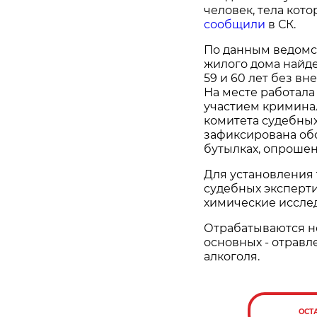
человек, тела кот
сообщили
в СК.
По данным ведомст
жилого дома найд
59 и 60 лет без в
На месте работала
участием кримина
комитета судебных
зафиксирована обс
бутылках, опроше
Для установления
судебных эксперт
химические иссле
Отрабатываются н
основных - отравл
алкоголя.
ОСТ