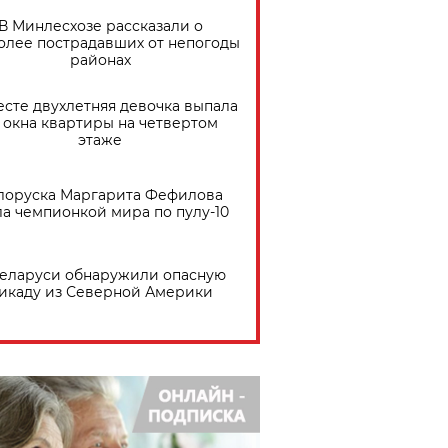
В Минлесхозе рассказали о
олее пострадавших от непогоды
районах
есте двухлетняя девочка выпала
 окна квартиры на четвертом
этаже
лоруска Маргарита Фефилова
ла чемпионкой мира по пулу-10
Беларуси обнаружили опасную
икаду из Северной Америки