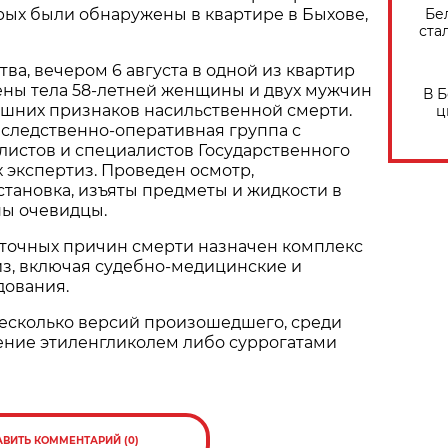
Бе
орых были обнаружены в квартире в Быхове,
ста
ва, вечером 6 августа в одной из квартир
ены тела 58-летней женщины и двух мужчин
В 
нешних признаков насильственной смерти.
ц
 следственно-оперативная группа с
листов и специалистов Государственного
 экспертиз. Проведен осмотр,
тановка, изъяты предметы и жидкости в
ны очевидцы.
 точных причин смерти назначен комплекс
из, включая судебно-медицинские и
дования.
есколько версий произошедшего, среди
ение этиленгликолем либо суррогатами
АВИТЬ КОММЕНТАРИЙ (0)