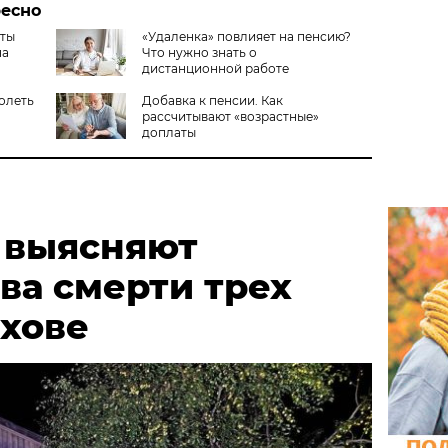
ресно
еты
«Удаленка» повлияет на пенсию?
на
Что нужно знать о
дистанционной работе
долеть
Добавка к пенсии. Как
рассчитывают «возрастные»
доплаты
 выясняют
ва смерти трех
ыхове