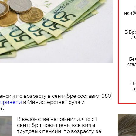
наиб
В Бр
из
Бе
ста
В 
ц
нсии по возрасту в сентябре составил 980
привели
в Министерстве труда и
ы.
В ведомстве напомнили, что с 1
сентября повышены все виды
трудовых пенсий: по возрасту, за