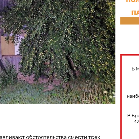
В 
наиб
В Бр
из
авливают обстоятельства смерти трех