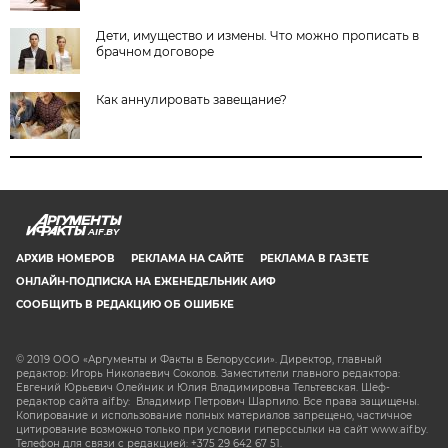
Дети, имущество и измены. Что можно прописать в
брачном договоре
Как аннулировать завещание?
AIF.BY
АРХИВ НОМЕРОВ
РЕКЛАМА НА САЙТЕ
РЕКЛАМА В ГАЗЕТЕ
ОНЛАЙН-ПОДПИСКА НА ЕЖЕНЕДЕЛЬНИК АИФ
СООБЩИТЬ В РЕДАКЦИЮ ОБ ОШИБКЕ
© 2019 ООО «Аргументы и Факты в Белоруссии». Директор, главный
редактор: Игорь Николаевич Соколов. Заместители главного редактора:
Евгений Юрьевич Олейник и Юлия Владимировна Тельтевская. Шеф-
редактор сайта aif.by: Владимир Петрович Шарпило. Все права защищены.
Копирование и использование полных материалов запрещено, частичное
цитирование возможно только при условии гиперссылки на сайт www.aif.by.
Телефон для связи с редакцией: +375 29 642 67 51.