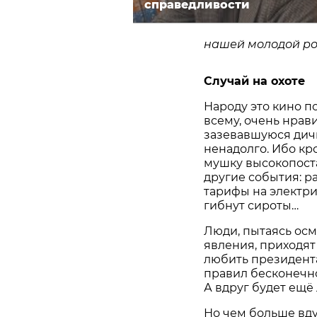
справедливости
нашей молодой ро
Случай на охоте
Народу это кино по
всему, очень нрав
зазевавшуюся дичь
ненадолго. Ибо кр
мушку высокопост
другие события: ра
тарифы на электри
гибнут сироты…
Люди, пытаясь осм
явления, приходят
любить президента
правил бесконечно
А вдруг будет ещё 
Но чем больше вд