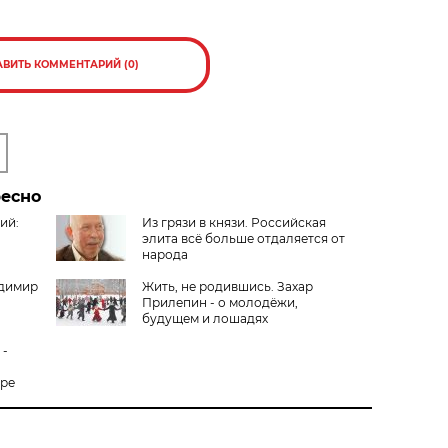
АВИТЬ КОММЕНТАРИЙ (0)
ресно
ий:
Из грязи в князи. Российская
элита всё больше отдаляется от
народа
адимир
Жить, не родившись. Захар
Прилепин - о молодёжи,
будущем и лошадях
 -
ире