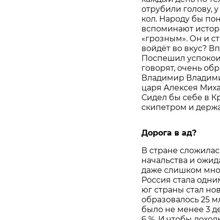
отрубили голову, у
кол. Народу бы по
вспоминают истори
«грозным». Он и с
войдёт во вкус? В
Поспешил успокоить
говорят, очень обр
Владимир Владимир
царя Алексея Мих
Сидел бы себе в К
скипетром и держ
Дорога в ад?
В стране сложилас
начальства и ожид
даже слишком мног
Россия стала одни
юг страны стал но
образовалось 25 м
было не менее 3 д
6 %. И чтобы дохо