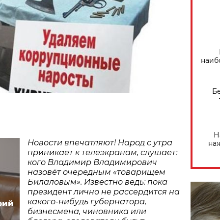
наиб
Б
Н
Новости впечатляют! Народ с утра
на
приникает к телеэкранам, слушает:
кого Владимир Владимирович
назовёт очередным «товарищем
Билаловым». Известно ведь: пока
президент лично не рассердится на
какого-нибудь губернатора,
рий
бизнесмена, чиновника или