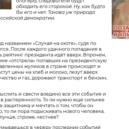
блогера, следователи будут
обходить его стороной. Ну, как будто
бы его и нет. Такова уж природа
ссийской демократии.
д названием «Случай на охоте», судя по
ится. После каждого удачного попадания в
 рейтинг президента идёт вверх. Впрочем,
оме «отстрела» попавших на президентскую
авленных жуликов в стране происходят и
стут цены на хлеб и молоко, лезут вверх
чество и газ, дорожают транспорт и бензин,
ыслить и свести воедино все эти события и
 в растерянность. То ли нужно ещё сильнее
-защитника и мечтать о том, чтобы он
, то ли пора подыскивать нового человека.
лучше, строже, честнее?
умываешься в череду последних событий