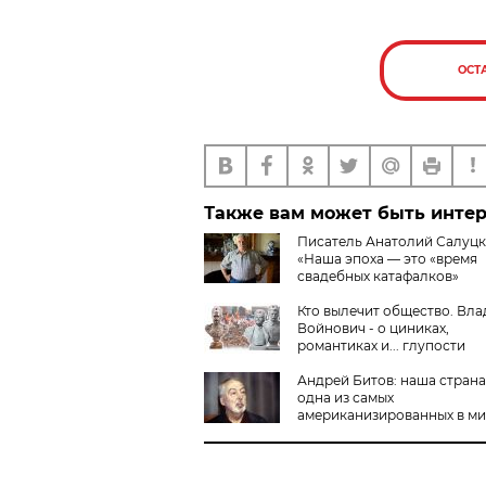
ОСТ
Также вам может быть инте
Писатель Анатолий Салуцк
«Наша эпоха — это «время
свадебных катафалков»
Кто вылечит общество. Вл
Войнович - о циниках,
романтиках и... глупости
Андрей Битов: наша страна
одна из самых
американизированных в м