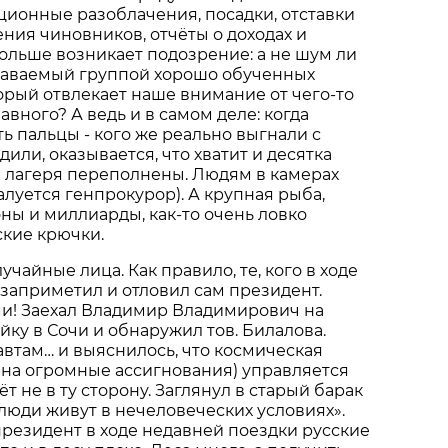
пционные разоблачения, посадки, отставки
ения чиновников, отчёты о доходах и
больше возникает подозрение: а не шум ли
здаваемый группой хорошо обученных
орый отвлекает наше внимание от чего-то
авного? А ведь и в самом деле: когда
ь пальцы - кого же реально выгнали с
или, оказывается, что хватит и десятка
и лагеря переполнены. Людям в камерах
алуется генпрокурор). А крупная рыба,
ы и миллиарды, как-то очень ловко
ские крючки.
учайные лица. Как правило, те, кого в ходе
 заприметил и отловил сам президент.
ми! Заехал Владимир Владимирович на
ку в Сочи и обнаружил тов. Билалова.
автам… и выяснилось, что космическая
 на огромные ассигнования) управляется
т не в ту сторону. Заглянул в старый барак
«люди живут в нечеловеческих условиях».
резидент в ходе недавней поездки русские