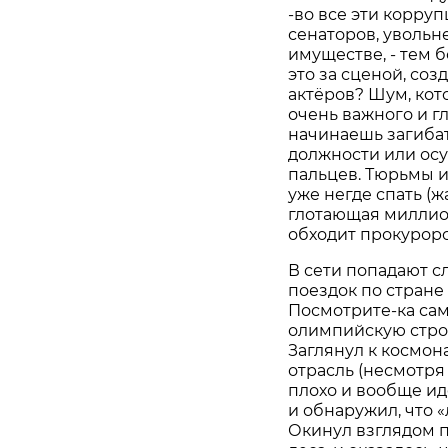
-во все эти корру
сенаторов, увольн
имуществе, - тем 
это за сценой, со
актёров? Шум, кот
очень важного и гл
начинаешь загибат
должности или осуд
пальцев. Тюрьмы 
уже негде спать (ж
глотающая миллион
обходит прокурор
В сети попадают сл
поездок по стране
Посмотрите-ка са
олимпийскую строй
Заглянул к космон
отрасль (несмотря
плохо и вообще идё
и обнаружил, что 
Окинул взглядом п