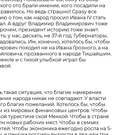
 кого ото брали имение, кого посадили на
нравилось. Но ведь страшно! Сразу все
ю о том, как народ просил Ивана IV стать
тал. А вдруг Владимир Владимирович тоже
прочем, президент историю тоже знает.
: у нас, дескать, не 37-й год. Губернаторы,
адовались. Им, конечно, хотелось бы, чтобы
ович походил не на Ивана Грозного, а на
айловича, прозванного в народе Тишайшим.
ремле и с тихой улыбкой играл бы
авой.
ь такая ситуация, что благие намерения
ания народа никак не совпадают. У власти
о благих пожеланий. Хотелось бы, чтобы
м из мировых финансовых центров. Чтобы
вой туристиче ской Меккой. Чтобы в стране
лн новых рабочих мест. Чтобы в семьях
етей. Чтобы экономика ежегодно росла на 5-
ды и пенсии россиян выросли в два или три