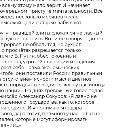
е всему этому мало верит. И начинает
очередном приступе мечтательности. Все
 через несколько месяцев после
высокой цели о старых забывают.
 кругу правящей элиты сложился негласный
слух не говорить. Вот и не говорят - до тех
 прорвёт, не обвалится, не рухнет.
 о просчётах разрешается только
т, что В. Путин, обеспокоенный
в роста, угрозой стагнации и падения
ирает себе новых экономических
, чтобы они поставили России правильный
за отсутствием ясности мысли диагноз
осто порядочные люди. Те, кого у нас иногда
ю нации». На днях тревожный голос подал
иссёр Александр Сокуров: «Я давно не
ршенного государства, как то, которое
на родине. И я понимаю, что дара
ого, дара созидательного у нас нет. Я не
телей, которые могут сформировать
тчаянии…»