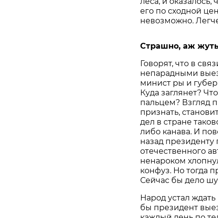
леса, и оказалось, 
его по сходной це
невозможно. Легче
Страшно, аж жут
Говорят, что в св
непарадными выез
минист ры и губер
Куда заглянет? Чт
пальцем? Взгляд п
признать, становит
дел в стране таково
либо канава. И пов
назад президенту 
отечественного ав
ненароком хлопнул
конфуз. Но тогда 
Сейчас бы дело шу
Народ устал ждать
бы президент выез
каждый день по те