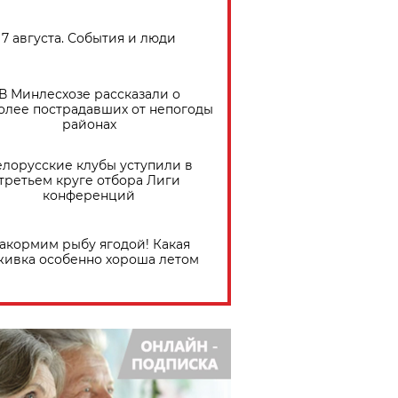
7 августа. События и люди
В Минлесхозе рассказали о
олее пострадавших от непогоды
районах
елорусские клубы уступили в
третьем круге отбора Лиги
конференций
акормим рыбу ягодой! Какая
живка особенно хороша летом