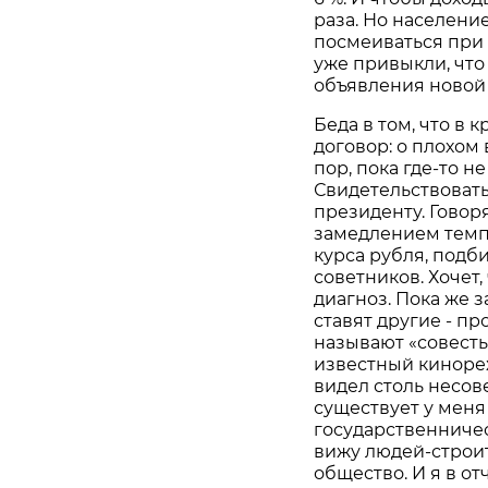
раза. Но населени
посмеиваться при 
уже привыкли, что
объявления новой 
Беда в том, что в
договор: о плохом в
пор, пока где-то не
Свидетельствовать
президенту. Говоря
замедлением темпо
курса рубля, подб
советников. Хочет
диагноз. Пока же 
ставят другие - пр
называют «совесть
известный кинореж
видел столь несове
существует у меня 
государственническ
вижу людей-строи
общество. И я в о