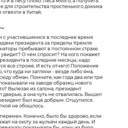
что и в лесу плохо. Леса много, а получить
не для строительства простенького домика
 отвезти в Китай.
ь…
язи с участившимися в последнее время
дами президента за пределы Кремля
наторы пребывают в постоянном страхе.
о увидит? О чём спросит? На кого покажет
резидента в последние месяцы, надо
ся всё строже. И есть отчего! Положение
, что куда ни загляни - везде либо яма,
сюду обман. Помните, как года два или три
показывали на заводе образец нового
то? Вылезая из салона, президент
 дверью, а она чуть не отвалилась. Вышел
президент был ещё добрым. Отшутился.
ткой не обошлось.
 перемен. Конечно, было бы здорово, если
жал на охоту за жульём каждый день. И
левизору показывали бы, кому из бояр