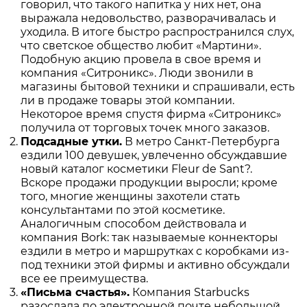
говорил, что такого напитка у них нет, она
выражала недовольство, разворачивалась и
уходила. В итоге быстро распространился слух,
что светское общество любит «Мартини».
Подобную акцию провела в свое время и
компания «Ситроникс». Люди звонили в
магазины бытовой техники и спрашивали, есть
ли в продаже товары этой компании.
Некоторое время спустя фирма «Ситроникс»
получила от торговых точек много заказов.
Подсадные утки.
В метро Санкт-Петербурга
ездили 100 девушек, увлеченно обсуждавшие
новый каталог косметики Fleur de Sant?.
Вскоре продажи продукции выросли; кроме
того, многие женщины захотели стать
консультантами по этой косметике.
Аналогичным способом действовала и
компания Bork: так называемые коннекторы
ездили в метро и маршрутках с коробками из-
под техники этой фирмы и активно обсуждали
все ее преимущества.
«Письма счастья».
Компания Starbucks
разослала по электронной почте небольшой