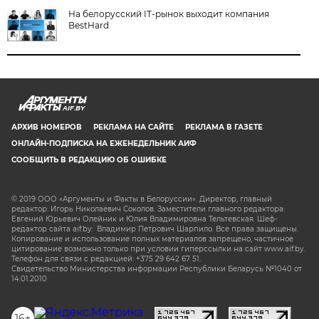
На белорусский IT-рынок выходит компания
BestHard
AIF.BY
АРХИВ НОМЕРОВ
РЕКЛАМА НА САЙТЕ
РЕКЛАМА В ГАЗЕТЕ
ОНЛАЙН-ПОДПИСКА НА ЕЖЕНЕДЕЛЬНИК АИФ
СООБЩИТЬ В РЕДАКЦИЮ ОБ ОШИБКЕ
© 2019 ООО «Аргументы и Факты в Белоруссии». Директор, главный
редактор: Игорь Николаевич Соколов. Заместители главного редактора:
Евгений Юрьевич Олейник и Юлия Владимировна Тельтевская. Шеф-
редактор сайта aif.by: Владимир Петрович Шарпило. Все права защищены.
Копирование и использование полных материалов запрещено, частичное
цитирование возможно только при условии гиперссылки на сайт www.aif.by.
Телефон для связи с редакцией: +375 29 642 67 51.
Свидетельство Министерства информации Республики Беларусь №1040 от
14.01.2010
16+