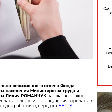
Собо
т
Н
на
Б
льно-ревизионного отдела Фонда
ы населения Министерства труда и
иты Лилия РОМАНЧУК
рассказала, какие
уплаты налогов из-за получения зарплаты в
ют для работника, передает
БЕЛТА
.