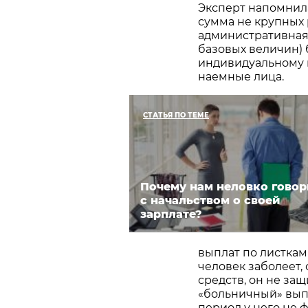
Эксперт напомнила
сумма не крупных
административная 
базовых величин)
индивидуальному 
наемные лица.
СТАТЬЯ ПО ТЕМЕ
Почему нам неловко говор
с начальством о своей
зарплате?
выплат по листкам
человек заболеет, 
средств, он не за
«больничный» выпл
период у него не 