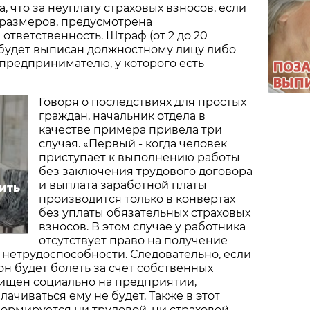
, что за неуплату страховых взносов, если
 размеров, предусмотрена
ответственность. Штраф (от 2 до 20
 будет выписан должностному лицу либо
предпринимателю, у которого есть
Говоря о последствиях для простых
граждан, начальник отдела в
качестве примера привела три
случая. «Первый - когда человек
приступает к выполнению работы
без заключения трудового договора
и выплата заработной платы
ить
производится только в конвертах
без уплаты обязательных страховых
взносов. В этом случае у работника
отсутствует право на получение
 нетрудоспособности. Следовательно, если
он будет болеть за счет собственных
щищен социально на предприятии,
ачиваться ему не будет. Также в этот
формируется ни трудовой, ни страховой