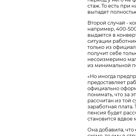
стаж. То есть при 
выпадет полностью
Второй случай - к
например, 400-500 
выдается в конверт
ситуации работник
только из официал
получит себе толь
несоизмеримо мало
из минимальной пе
«Но иногда предпр
предоставляет ра
официально оформи
понимать, что за 
рассчитан из той 
заработная плата. 
пенсия будет расс
становится вдвое 
Она добавила, что 
схеме, то ему в ст