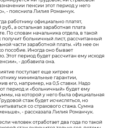
назначении пенсии этот период у него
», - пояснила Лилия Романчук.
огда работнику официально платят,
руб., а остальная заработная плата
е. По словам начальника отдела, в такой
 получит больничный лист, рассчитанный
ьной части заработной платы. «Из нее он
ко пособие. Иногда оно бывает
. Этот период будет рассчитан ему исходя
нсии», - добавила она.
иятие поступает еще хитрее и
ботнику минимальные гарантии,
в его, например, на 0,5 ставки. Надо
этот период и «больничный» будет ему
суммы, на которой у него была официальная
Трудовой стаж будет исчисляться, но
читываться со страхового стажа. Сумма
меньше», - рассказала Лилия Романчук.
если человек отработает два года по такой
раховой стаж включится только год, потому