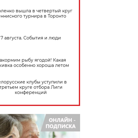
ленко вышла в четвертый круг
еннисного турнира в Торонто
7 августа. События и люди
акормим рыбу ягодой! Какая
живка особенно хороша летом
елорусские клубы уступили в
третьем круге отбора Лиги
конференций