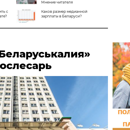
Мнение читателя
ить с
Каков размер медианной
ате?
зарплаты в Беларуси?
«Беларуськалия»
рослесарь