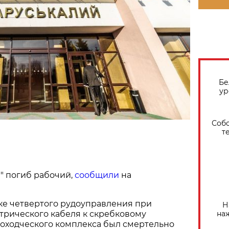
Бе
ур
Собо
т
" погиб рабочий,
сообщили
на
ике четвертого рудоуправления при
Н
на
трического кабеля к скребковому
оходческого комплекса был смертельно