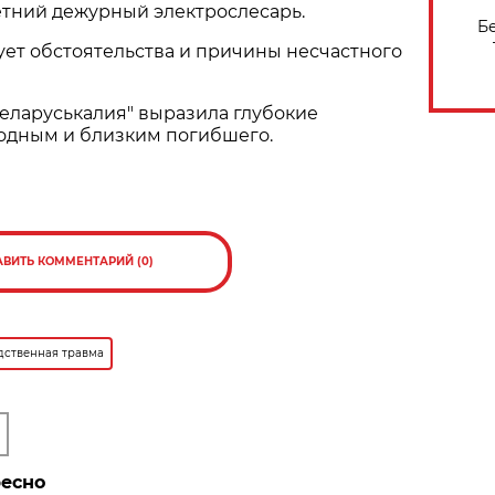
етний дежурный электрослесарь.
Б
ет обстоятельства и причины несчастного
еларуськалия" выразила глубокие
одным и близким погибшего.
АВИТЬ КОММЕНТАРИЙ (0)
дственная травма
ресно