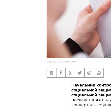
depositphotos.com
Начальник контро
социальной защит
социальной защ
последствия от не
конвертах наступа