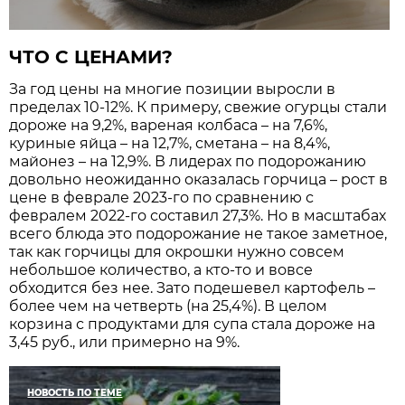
ЧТО С ЦЕНАМИ?
За год цены на многие позиции выросли в
пределах 10-12%. К примеру, свежие огурцы стали
дороже на 9,2%, вареная колбаса – на 7,6%,
куриные яйца – на 12,7%, сметана – на 8,4%,
майонез – на 12,9%. В лидерах по подорожанию
довольно неожиданно оказалась горчица – рост в
цене в феврале 2023-го по сравнению с
февралем 2022-го составил 27,3%. Но в масштабах
всего блюда это подорожание не такое заметное,
так как горчицы для окрошки нужно совсем
небольшое количество, а кто-то и вовсе
обходится без нее. Зато подешевел картофель –
более чем на четверть (на 25,4%). В целом
корзина с продуктами для супа стала дороже на
3,45 руб., или примерно на 9%.
НОВОСТЬ ПО ТЕМЕ