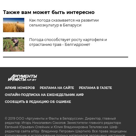
Также вам может быть интересно
Как погода сказывается на развитии
сельхозкультур в Беларуси
Погода способствует росту картофеля и
отрастанию трав - Белгидромет
AIF.BY
АРХИВ НОМЕРОВ
РЕКЛАМА НА САЙТЕ
РЕКЛАМА В ГАЗЕТЕ
ОНЛАЙН-ПОДПИСКА НА ЕЖЕНЕДЕЛЬНИК АИФ
СООБЩИТЬ В РЕДАКЦИЮ ОБ ОШИБКЕ
© 2019 ООО «Аргументы и Факты в Белоруссии». Директор, главный
редактор: Игорь Николаевич Соколов. Заместители главного редактора:
Евгений Юрьевич Олейник и Юлия Владимировна Тельтевская. Шеф-
редактор сайта aif.by: Владимир Петрович Шарпило. Все права защищены.
Копирование и использование полных материалов запрещено, частичное