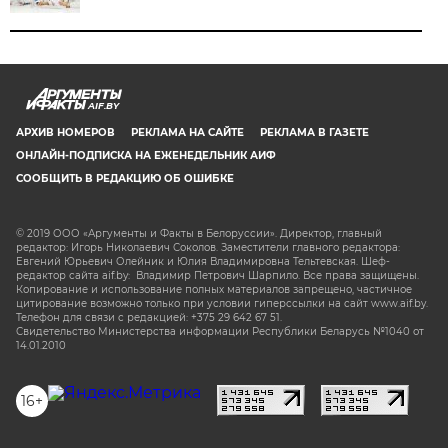
AIF.BY
АРХИВ НОМЕРОВ
РЕКЛАМА НА САЙТЕ
РЕКЛАМА В ГАЗЕТЕ
ОНЛАЙН-ПОДПИСКА НА ЕЖЕНЕДЕЛЬНИК АИФ
СООБЩИТЬ В РЕДАКЦИЮ ОБ ОШИБКЕ
© 2019 ООО «Аргументы и Факты в Белоруссии». Директор, главный
редактор: Игорь Николаевич Соколов. Заместители главного редактора:
Евгений Юрьевич Олейник и Юлия Владимировна Тельтевская. Шеф-
редактор сайта aif.by: Владимир Петрович Шарпило. Все права защищены.
Копирование и использование полных материалов запрещено, частичное
цитирование возможно только при условии гиперссылки на сайт www.aif.by.
Телефон для связи с редакцией: +375 29 642 67 51.
Свидетельство Министерства информации Республики Беларусь №1040 от
14.01.2010
16+