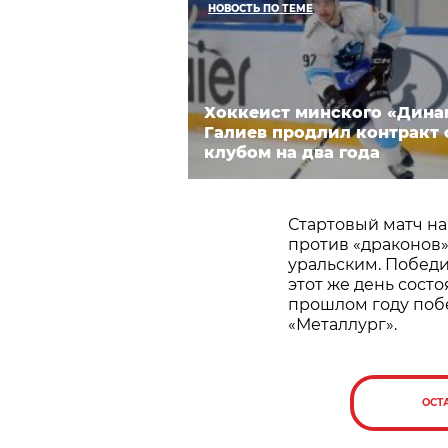
НОВОСТЬ ПО ТЕМЕ
Хоккеист минского «Дина
Галиев продлил контракт 
клубом на два года
Стартовый матч на
против «драконов»,
уральским. Победит
этот же день состо
прошлом году поб
«Металлург».
ОСТ