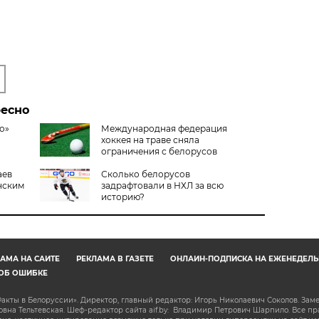
ресно
о»
Международная федерация
хоккея на траве сняла
ограничения с белорусов
аев
Сколько белорусов
нским
задрафтовали в НХЛ за всю
историю?
АМА НА САЙТЕ
РЕКЛАМА В ГАЗЕТЕ
ОНЛАЙН-ПОДПИСКА НА ЕЖЕНЕДЕЛЬ
ОБ ОШИБКЕ
акты в Белоруссии». Директор, главный редактор: Игорь Николаевич Соколов. Зам
на Тельтевская. Шеф-редактор сайта aif.by: Владимир Петрович Шарпило. Все п