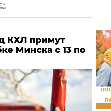
у и
ется
д КХЛ примут
бке Минска с 13 по