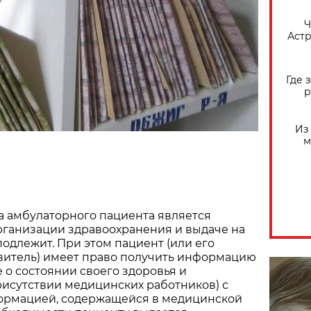
​
Астр
Где 
р
Из
м
а амбулаторного пациента является
рганизации здравоохранения и выдаче на
подлежит. При этом пациент (или его
витель) имеет право получить информацию
 о состоянии своего здоровья и
рисутствии медицинских работников) с
рмацией, содержащейся в медицинской