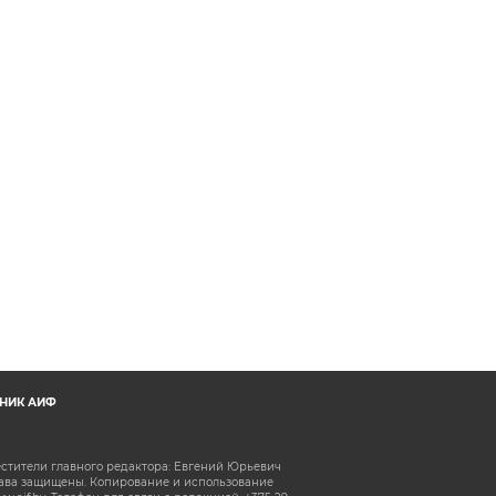
НИК АИФ
естители главного редактора: Евгений Юрьевич
рава защищены. Копирование и использование