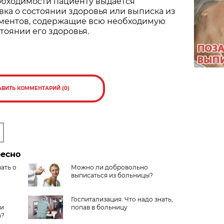
еобходимости пациенту выдается
ка о состоянии здоровья или выписка из
ментов, содержащие всю необходимую
оянии его здоровья.
АВИТЬ КОММЕНТАРИЙ (0)
ресно
нать о
Можно ли добровольно
выписаться из больницы?
Госпитализация. Что надо знать,
ли
попав в больницу
а?