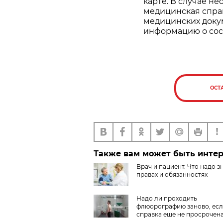
карте. В случае н
медицинская справ
медицинских доку
информацию о сост
ОСТ
Также вам может быть инте
Врач и пациент. Что надо з
правах и обязанностях
Надо ли проходить
флюорографию заново, ес
справка еще не просрочен