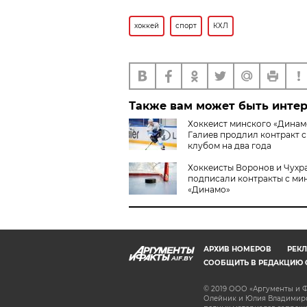
хоккей
спорт
КХЛ
Также вам может быть инте
Хоккеист минского «Динам
Галиев продлил контракт с
клубом на два года
Хоккеисты Воронов и Чухр
подписали контракты с ми
«Динамо»
АРХИВ НОМЕРОВ
РЕКЛ
AIF.BY
СООБЩИТЬ В РЕДАКЦИЮ 
© 2019 ООО «Аргументы и Ф
Олейник и Юлия Владимиров