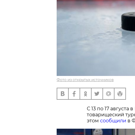
Фото из открытых источников
С 13 по 17 август
товарищеский турн
этом
сообщили
в Ф