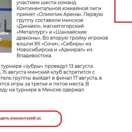
участием шести команд
Континентальной хоккейной лиги
примет «Олимпик Арена». Первую
группу составили минское
«Динамо», магнитогорский
«Металлург» и «Шанхайские
мо»
драконы». Во вторую тройку игроков
с
вошли ХК «Сочи», «Сибирь» из
Новосибирска и «Адмирал» из
Владивостока.
 турнире «зубры» проведут 13 августа
 15 августа минский клуб встретится с
ель группы выйдет в финал 17 августа, в
ятся игры за третье и пятое места. В
еду на турнире в Минске одержал
АВИТЬ КОММЕНТАРИЙ (0)