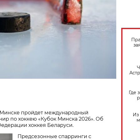
Пра
за
​
Астр
Где 
р
а в Минске пройдет международный
Из
ир по хоккею «Кубок Минска 2026». Об
м
едерации хоккея Беларуси.
Предсезонные спарринги с