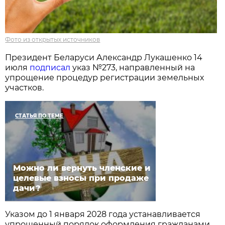
Фото из открытых источников
Президент Беларуси Александр Лукашенко 14
июля
подписал
указ №273, направленный на
упрощение процедур регистрации земельных
участков.
СТАТЬЯ ПО ТЕМЕ
​Можно ли вернуть членские и
целевые взносы при продаже
дачи?
Указом до 1 января 2028 года устанавливается
упрощенный порядок оформления гражданами