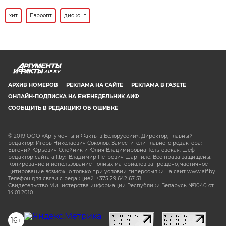
хит
Евроопт
дисконт
AIF.BY
АРХИВ НОМЕРОВ
РЕКЛАМА НА САЙТЕ
РЕКЛАМА В ГАЗЕТЕ
ОНЛАЙН-ПОДПИСКА НА ЕЖЕНЕДЕЛЬНИК АИФ
СООБЩИТЬ В РЕДАКЦИЮ ОБ ОШИБКЕ
© 2019 ООО «Аргументы и Факты в Белоруссии». Директор, главный
редактор: Игорь Николаевич Соколов. Заместители главного редактора:
Евгений Юрьевич Олейник и Юлия Владимировна Тельтевская. Шеф-
редактор сайта aif.by: Владимир Петрович Шарпило. Все права защищены.
Копирование и использование полных материалов запрещено, частичное
цитирование возможно только при условии гиперссылки на сайт www.aif.by.
Телефон для связи с редакцией: +375 29 642 67 51.
Свидетельство Министерства информации Республики Беларусь №1040 от
14.01.2010
16+