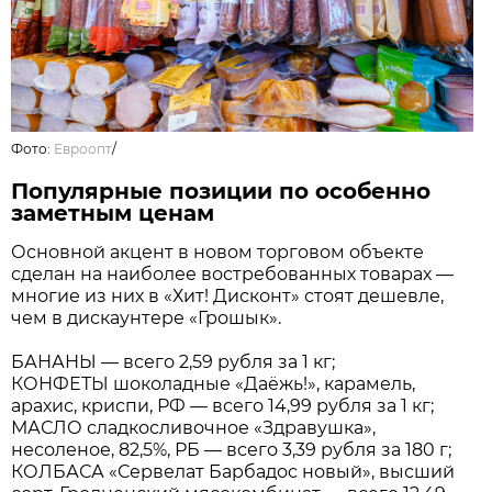
Фото:
Евроопт
/
Популярные позиции по особенно
заметным ценам
Основной акцент в новом торговом объекте
сделан на наиболее востребованных товарах —
многие из них в «Хит! Дисконт» стоят дешевле,
чем в дискаунтере «Грошык».
БАНАНЫ — всего 2,59 рубля за 1 кг;
КОНФЕТЫ шоколадные «Даёжь!», карамель,
арахис, криспи, РФ — всего 14,99 рубля за 1 кг;
МАСЛО сладкосливочное «Здравушка»,
несоленое, 82,5%, РБ — всего 3,39 рубля за 180 г;
КОЛБАСА «Сервелат Барбадос новый», высший