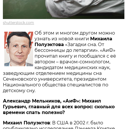
shutterstock.com
Об этом и многом другом можно
узнать из новой книги
Михаила
Полуэктова
«Загадки сна. От
бессонницы до летаргии». «АиФ»
прочитал книгу и пообщался с её
автором – врачом-сомнологом,
кандидатом медицинских наук,
заведующим отделением медицины сна
Сеченовского университета, президентом
Национального общества специалистов по
детскому сну.
Александр Мельников, «АиФ»: Михаил
Гурьевич, главный для всех вопрос: сколько
времени спать полезно?
Михаил Полуэктов
: В США в 2002 г. было
опубликовано исследование Дэниела Крипке,