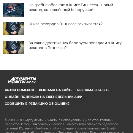
На гребне облаков: в Книге Гиннесса - новый
рекорд, совершённый белоруской
Книга рекордов Гиннесса закрывается?
За какие достижения белорусы попадали в Книгу
рекордов Гиннесса?
AIF.BY
АРХИВ НОМЕРОВ
РЕКЛАМА НА САЙТЕ
РЕКЛАМА В ГАЗЕТЕ
ОНЛАЙН-ПОДПИСКА НА ЕЖЕНЕДЕЛЬНИК АИФ
СООБЩИТЬ В РЕДАКЦИЮ ОБ ОШИБКЕ
© 2019 ООО «Аргументы и Факты в Белоруссии». Директор, главный
редактор: Игорь Николаевич Соколов. Заместители главного редактора:
Евгений Юрьевич Олейник и Юлия Владимировна Тельтевская. Шеф-
редактор сайта aif.by: Владимир Петрович Шарпило. Все права защищены.