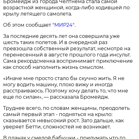
Бромейдж из города Челтнема стала самой
возрастной женщиной, когда-либо ходившей по
крылу летящего самолета.
Об этом сообщает
"МИР24"
.
За последние десять лет она совершила уже
шесть таких полетов. И в очередной раз
превзошла собственный результат, несмотря на
перенесенный в августе прошлого года инсульт.
Сама рекордсменка воспринимает приключение
как способ наполнить жизнь смыслом.
«Иначе мне просто стало бы скучно жить. Я не
могу водить машину, плохо вижу и иногда
расстраиваюсь. Поэтому хочу делать то, что мне
еще по силам», — рассказала Бромейдж.
Труднее всего, по словам женщины, преодолеть
самый первый этап - подняться на крыло:
сказывается невысокий рост. Зато дальше, как
уверяет Бетти, сложностей не возникает.
В планах у смелой бабушки - придумать что-то