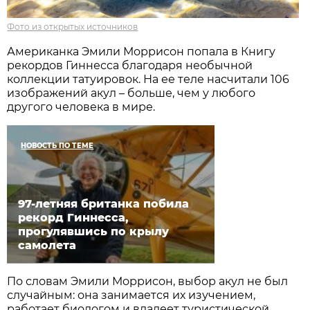
Фото из открытых источников
Американка Эмили Моррисон попала в Книгу
рекордов Гиннесса благодаря необычной
коллекции татуировок. На ее теле насчитали 106
изображений акул – больше, чем у любого
другого человека в мире.
НОВОСТЬ ПО ТЕМЕ
97-летняя британка побила
рекорд Гиннесса,
прогулявшись по крылу
самолета
По словам Эмили Моррисон, выбор акул не был
случайным: она занимается их изучением,
работает биологом и владеет туристической