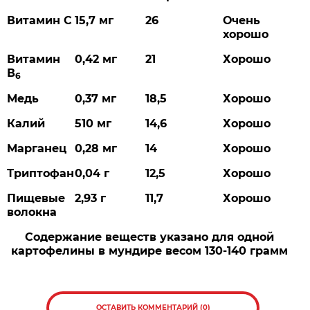
Витамин
С
15,7
мг
26
Очень
хорошо
Витамин
0,42
мг
21
Хорошо
В
6
Медь
0,37
мг
18,5
Хорошо
Калий
510
мг
14,6
Хорошо
Марганец
0,28
мг
14
Хорошо
Триптофан
0,04
г
12,5
Хорошо
Пищевые
2,93
г
11,7
Хорошо
волокна
Содержание
веществ
указано
для
одной
картофелины
в
мундире
весом
130-140
грамм
ОСТАВИТЬ КОММЕНТАРИЙ (0)