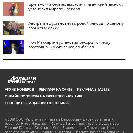
Британский фермер вырастил гигантский чеснок и
установил мировой рекорд
Австралиец установил мировой рекорд по самому
громкому крику
Пол Маккартни установил рекорд по числу
возглавивших хит-парад альбомов
AIF.BY
АРХИВ НОМЕРОВ
РЕКЛАМА НА САЙТЕ
РЕКЛАМА В ГАЗЕТЕ
ОНЛАЙН-ПОДПИСКА НА ЕЖЕНЕДЕЛЬНИК АИФ
СООБЩИТЬ В РЕДАКЦИЮ ОБ ОШИБКЕ
© 2019 ООО «Аргументы и Факты в Белоруссии». Директор, главный
редактор: Игорь Николаевич Соколов. Заместители главного редактора:
Евгений Юрьевич Олейник и Юлия Владимировна Тельтевская. Шеф-
редактор сайта aif.by: Владимир Петрович Шарпило. Все права защищены.