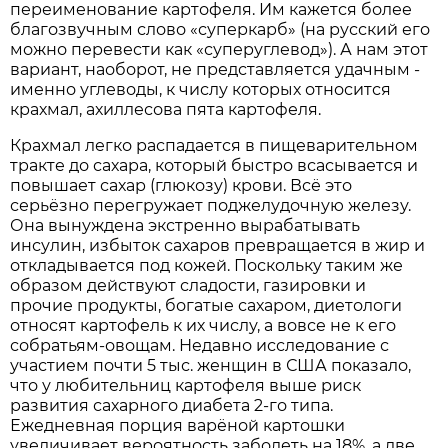
переименование картофеля. Им кажется более
благозвучным слово «суперкарб» (на русский его
можно перевести как «суперуглевод»). А нам этот
вариант, наоборот, не представляется удачным -
именно углеводы, к числу которых относится
крахмал, ахиллесова пята картофеля.
Крахмал легко распадается в пищеварительном
тракте до сахара, который быстро всасывается и
повышает сахар (глюкозу) крови. Всё это
серьёзно перегружает поджелудочную железу.
Она вынуждена экстренно вырабатывать
инсулин, избыток сахаров превращается в жир и
откладывается под кожей. Поскольку таким же
образом действуют сладости, газировки и
прочие продукты, богатые сахаром, диетологи
относят картофель к их числу, а вовсе не к его
собратьям-овощам. Недавно исследование с
участием почти 5 тыс. женщин в США показало,
что у любительниц картофеля выше риск
развития сахарного диабета 2-го типа.
Ежедневная порция варёной картошки
увеличивает вероятность заболеть на 18%, а две