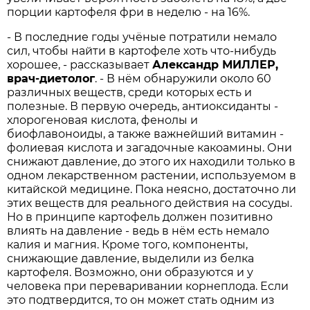
порции картофеля фри в неделю - на 16%.
- В последние годы учёные потратили немало
сил, чтобы найти в картофеле хоть что-нибудь
хорошее, - рассказывает
Александр МИЛЛЕР,
врач-диетолог
. - В нём обнаружили около 60
различных веществ, среди которых есть и
полезные. В первую очередь, антиоксиданты -
хлорогеновая кислота, фенолы и
биофлавоноиды, а также важнейший витамин -
фолиевая кислота и загадочные какоамины. Они
снижают давление, до этого их находили только в
одном лекарственном растении, используемом в
китайской медицине. Пока неясно, достаточно ли
этих веществ для реального действия на сосуды.
Но в принципе картофель должен позитивно
влиять на давление - ведь в нём есть немало
калия и магния. Кроме того, компоненты,
снижающие давление, выделили из белка
картофеля. Возможно, они образуются и у
человека при переваривании корнеплода. Если
это подтвердится, то он может стать одним из