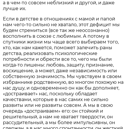
а в чем-то совсем неблизкий и другой, и даже
лучше их.
Если в детстве в отношениях с мамой и папой
нам чего-то сильно не хватало, этот дефицит мы
будем стремиться (все так же неосознанно)
восполнить в союзе с любимым. А потому в
спутники жизни мы чаще всего выбираем того,
кто, как нам кажется, поможет залечить раны
детства, реализовать психологические
потребности и обрести все то, чего мы были
когда-то лишены: любовь, защиту, признание,
восхищение, а может, даже независимость или
собственную значимость. Мы чувствуем в своем
избраннике родственную, во многом похожую на
нас душу, и одновременно он как бы дополняет,
«достраивает» нас, поскольку обладает
качествами, которые в нас самих не сильно
развиты или не развиты совсем. А мы в свою
очередь «достраиваем» его: он стойкий и
решительный, а нам не хватает твердости, он
рассудительный, а мы более импульсивны, он
сдержан, а в нас много спонтанности, он жесткий,