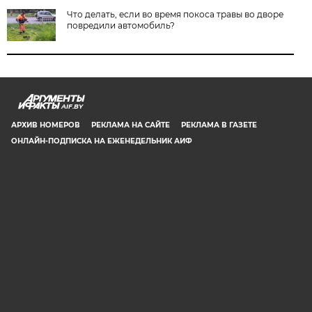
Что делать, если во время покоса травы во дворе
повредили автомобиль?
AIF.BY
АРХИВ НОМЕРОВ
РЕКЛАМА НА САЙТЕ
РЕКЛАМА В ГАЗЕТЕ
ОНЛАЙН-ПОДПИСКА НА ЕЖЕНЕДЕЛЬНИК АИФ
СООБЩИТЬ В РЕДАКЦИЮ ОБ ОШИБКЕ
© 2019 ООО «Аргументы и Факты в Белоруссии». Директор, главный
редактор: Игорь Николаевич Соколов. Заместители главного редактора:
Евгений Юрьевич Олейник и Юлия Владимировна Тельтевская. Шеф-
редактор сайта aif.by: Владимир Петрович Шарпило. Все права защищены.
Копирование и использование полных материалов запрещено, частичное
цитирование возможно только при условии гиперссылки на сайт www.aif.by.
Телефон для связи с редакцией: +375 29 642 67 51.
Свидетельство Министерства информации Республики Беларусь №1040 от
14.01.2010