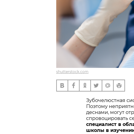
shutterstock.com
Зубочелюстная сис
Поэтому неприятно
деснами, могут от
спровоцировать се
специалист в обл
школы в изучении