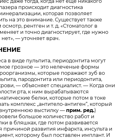
ес даже тогда, когда нет еще никакого
лазера происходит диагностика
минерализации, которая позволяет
ить на это внимание. Существует также
смотр, рентген и т. д. «Стоматолог в
меняет и точно диагностирует, где нужно
 нет», — уточняет врач.
НЕНИЕ
а в виде пульпита, периодонтита могут
амое грозное — это нелеченые формы
роорганизмы, которые поражают зуб во
льпита, пародонтита или периодонтита,
крови, — объясняет специалист. — Когда они
олости рта, к ним вырабатываются
атические белки, которые потом в токе
вать комплекс „антитело-антиген“, который
(внутреннюю выстилку —
прим. ред.
)
ровели большое количество работ и
лки в бляшках, где потом развивается
я причиной развития инфаркта, инсульта и
ациент, которому был поставлен имплант. И