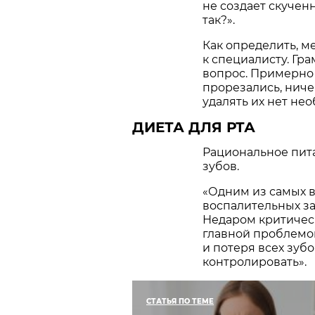
не создает скучен
так?».
Как определить, м
к специалисту. Гра
вопрос. Примерно 
прорезались, ниче
удалять их нет не
ДИЕТА ДЛЯ РТА
Рациональное пит
зубов.
«Одним из самых 
воспалительных за
Недаром критическ
главной проблемой
и потеря всех зуб
контролировать».
СТАТЬЯ ПО ТЕМЕ