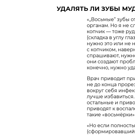
УДАЛЯТЬ ЛИ ЗУБЫ МУ
«„Восьмые“ зубы 
органам. Но я не 
копчик — тоже руд
(складка в углу гл
нужно это или не н
с копчиком, наверн
спрашивают, нужно
они создают пробл
конечно, нужно уда
Врач приводит при
не до конца проре
вокруг себя инфек
лучше избавиться.
остальные и приво
приводят к воспал
такие «восьмёрки» 
«Но если полност
(сформировавшийс