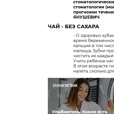
стоматологически
стоматологии (мо
прогнозом течени
ЯНУШЕВИЧ
.
ЧАЙ - БЕЗ САХАРА
- О здоровых зуба
время беременнос
кальция в том чис
малыша. Зубки про
чистить их каждый 
Учить ребёнка чист
В этом возрасте г
налёта, сколько дл
СТАТЬЯ ПО ТЕМЕ
Улыбнитесь. Какие есть