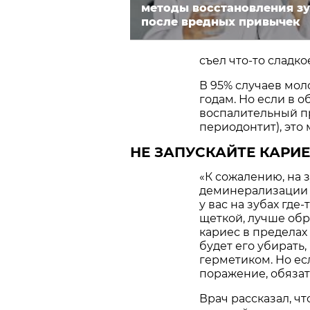
методы восстановления з
после вредных привычек
съел что-то сладко
В 95% случаев мол
годам. Но если в 
воспалительный пр
периодонтит), это
НЕ ЗАПУСКАЙТЕ КАРИ
«К сожалению, на 
деминерализации п
у вас на зубах где
щеткой, лучше обра
кариес в пределах 
будет его убирать
герметиком. Но ес
поражение, обязат
Врач рассказал, ч