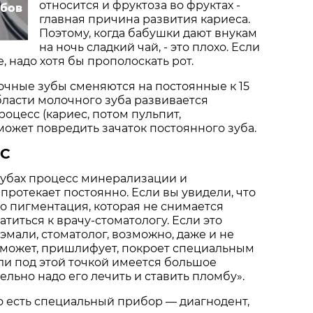
относится и фруктоза во фруктах -
убов
главная причина развития кариеса.
Поэтому, когда бабушки дают внукам
на ночь сладкий чай, - это плохо. Если
е, надо хотя бы прополоскать рот.
очные зубы сменяются на постоянные к 15
области молочного зуба развивается
оцесс (кариес, потом пульпит,
 может повредить зачаток постоянного зуба.
ЕС
зубах процесс минерализации и
ротекает постоянно. Если вы увидели, что
-то пигментация, которая не снимается
титься к врачу-стоматологу. Если это
эмали, стоматолог, возможно, даже и не
, может, пришлифует, покроет специальным
ли под этой точкой имеется большое
ельно надо его лечить и ставить пломбу».
то есть специальный прибор — диагнодент,