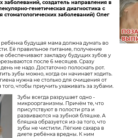
х заболеваний, создатель направления в
лекулярно-генетическая диагностика с
я стоматологических заболеваний) Олег
х ребёнка будущая мама должна думать во
ти. Её правильное питание, получение
ле обеспечивают закладку будущих зубов у
резываются после 6 месяцев. Сразу
день не надо. Достаточно полоскать рот.
ить зубы можно, когда он начинает ходить.
игиена нужна не столько для очищения от
я того, чтобы приучить ухаживать за зубами.
Зубы всегда разрушает одно -
микроорганизмы. Причём те, что
присутствуют в полости рта и
развиваются на зубной бляшке. А
бляшка образуется из-за того, что
зубы не чистили. Лёгкие сахара в
диете ребёнка вредны. К ним