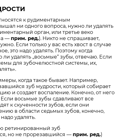
ДРОСТИ
относятся к рудиментарным
слышал ни одного вопроса, нужно ли удалять
иментарный орган, или третье веко
аза —
прим. ред.
). Никто не спрашивает,
ужно. Если только у вас есть хвост в случае
ое, это надо удалять. Поэтому когда
 ли удалять „восьмые“ зубы, отвечаю. Если
емы для зубочелюстной системы, их,
лять».
меры, когда такое бывает. Например,
завшийся зуб мудрости, который собирает
цию и создает воспаление. Конечно, от него
 Если восьмые зубы сдавливают все
дят к скученности зубов, если они
ению в области седьмых зубов, конечно,
надо удалять.
ью ретинированный зуб
я, но не прорезавшийся —
прим. ред.
)