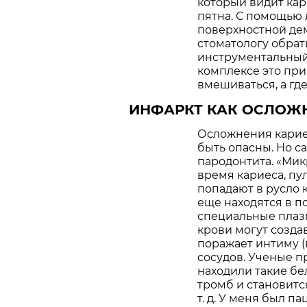
который видит кари
пятна. С помощью 
поверхностной де
стоматологу обрат
инструментальный о
комплексе это при
вмешиваться, а где
ИНФАРКТ
КАК ОСЛОЖ
Осложнения кариес
быть опасны. Но с
пародонтита. «Мик
время кариеса, пу
попадают в русло 
еще находятся в п
специальные плазм
крови могут созда
поражает интиму 
сосудов. Ученые п
находили такие бе
тромб и становитс
т. д. У меня был п