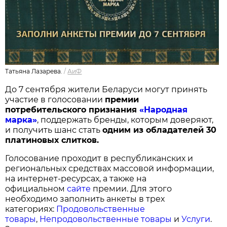
Татьяна Лазарева.
/
АиФ
До 7 сентября жители Беларуси могут принять
участие в голосовании
п
ремии
потребительского признания
«Народная
марка»
, поддержать бренды, которым доверяют,
и получить шанс стать
одним из обладателей 30
платиновых слитков.
Голосование проходит в республиканских и
региональных средствах массовой информации,
на интернет-ресурсах, а также на
официальном
сайте
премии. Для этого
необходимо заполнить анкеты в трех
категориях:
Продовольственные
товары
,
Непродовольственные товары
и
Услуги
.