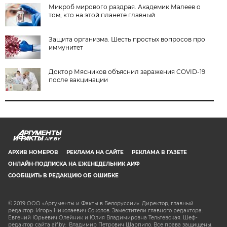
Микроб мирового раздрая. Академик Малеев о
том, кто на этой планете главный
Защита организма. Шесть простых вопросов про
иммунитет
Доктор Мясников объяснил заражения COVID-19
после вакцинации
AIF.BY
АРХИВ НОМЕРОВ
РЕКЛАМА НА САЙТЕ
РЕКЛАМА В ГАЗЕТЕ
ОНЛАЙН-ПОДПИСКА НА ЕЖЕНЕДЕЛЬНИК АИФ
СООБЩИТЬ В РЕДАКЦИЮ ОБ ОШИБКЕ
© 2019 ООО «Аргументы и Факты в Белоруссии». Директор, главный
редактор: Игорь Николаевич Соколов. Заместители главного редактора:
Евгений Юрьевич Олейник и Юлия Владимировна Тельтевская. Шеф-
редактор сайта aif.by: Владимир Петрович Шарпило. Все права защищены.