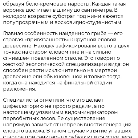
образуя бело-кремовые наросты. Каждая такая
воронка достигает в длину до сантиметра. В
молодом возрасте субстрат под ними кажется
полупрозрачным и восковидно-студенистым.
Главная особенность найденного гриба — его
строгая «привязанность» к крупной еловой
древесине. Находку зафиксировали всего в двух
точках: на старом еловом пне и на сильно
сгнившем поваленном стволе. Это говорит о
жесткой экологической специализации вида: он
способен расти исключительно на мертвой
древесине ели обыкновенной и только тогда,
когда она находится на финальной стадии
разложения.
Специалисты отметили, что это делает
цифеллопорию не просто редким, а по
настоящему уязвимым видом-индикатором
первобытных лесов. Ее существование
напрямую зависит от непрерывности генераций
елового валежа. В таком случае изъятие упавших
стволов при санитарных рубках или очистке леса