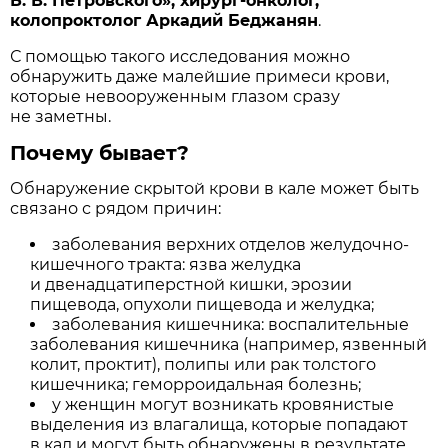
Б. В. Петровского», хирург-онколог,
колопроктолог Аркадий Беджанян
.
С помощью такого исследования можно
обнаружить даже малейшие примеси крови,
которые невооруженным глазом сразу
не заметны.
Почему бывает?
Обнаружение скрытой крови в кале может быть
связано с рядом причин:
заболевания верхних отделов желудочно-
кишечного тракта: язва желудка
и двенадцатиперстной кишки, эрозии
пищевода, опухоли пищевода и желудка;
заболевания кишечника: воспалительные
заболевания кишечника (например, язвенный
колит, проктит), полипы или рак толстого
кишечника; геморроидальная болезнь;
у женщин могут возникать кровянистые
выделения из влагалища, которые попадают
в кал и могут быть обнаружены в результате