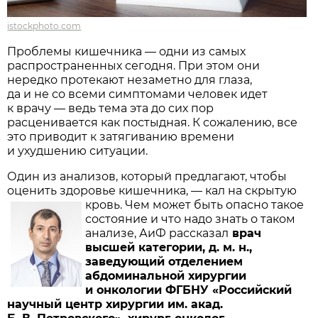
istockphoto.com
Проблемы кишечника — одни из самых
распространенных сегодня. При этом они
нередко протекают незаметно для глаза,
да и не со всеми симптомами человек идет
к врачу — ведь тема эта до сих пор
расценивается как постыдная. К сожалению, все
это приводит к затягиванию времени
и ухудшению ситуации.
Один из анализов, который предлагают, чтобы
оценить здоровье кишечника, — кал на скрытую
кровь.
Чем может быть опасно такое
состояние и что надо знать о таком
анализе, АиФ рассказал
врач
высшей категории, д. м. н.,
заведующий отделением
абдоминальной хирургии
и онкологии ФГБНУ «Российский
научный центр хирургии им. акад.