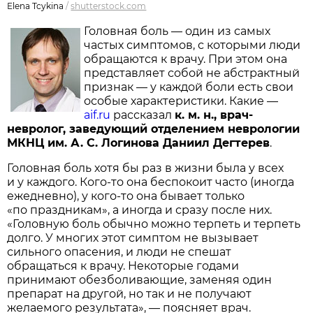
Elena Tcykina
/
shutterstock.com
Головная боль — один из самых
частых симптомов, с которыми люди
обращаются к врачу. При этом она
представляет собой не абстрактный
признак — у каждой боли есть свои
особые характеристики. Какие —
aif.ru
рассказал
к. м. н., врач-
невролог, заведующий отделением неврологии
МКНЦ им. А. С. Логинова Даниил Дегтерев
.
Головная боль хотя бы раз в жизни была у всех
и у каждого. Кого-то она беспокоит часто (иногда
ежедневно), у кого-то она бывает только
«по праздникам», а иногда и сразу после них.
«Головную боль обычно можно терпеть и терпеть
долго. У многих этот симптом не вызывает
сильного опасения, и люди не спешат
обращаться к врачу. Некоторые годами
принимают обезболивающие, заменяя один
препарат на другой, но так и не получают
желаемого результата», — поясняет врач.