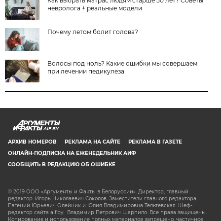
Как выбрать матрас людям старше 50 лет? Советы
невролога + реальные модели
Почему летом болит голова?
Волосы под ноль? Какие ошибки мы совершаем
при лечении педикулеза
AIF.BY
АРХИВ НОМЕРОВ
РЕКЛАМА НА САЙТЕ
РЕКЛАМА В ГАЗЕТЕ
ОНЛАЙН-ПОДПИСКА НА ЕЖЕНЕДЕЛЬНИК АИФ
СООБЩИТЬ В РЕДАКЦИЮ ОБ ОШИБКЕ
© 2019 ООО «Аргументы и Факты в Белоруссии». Директор, главный
редактор: Игорь Николаевич Соколов. Заместители главного редактора:
Евгений Юрьевич Олейник и Юлия Владимировна Тельтевская. Шеф-
редактор сайта aif.by: Владимир Петрович Шарпило. Все права защищены.
Копирование и использование полных материалов запрещено, частичное