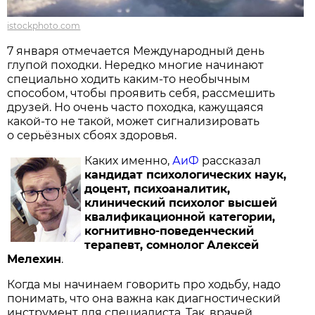
istockphoto.com
7 января отмечается Международный день
глупой походки. Нередко многие начинают
специально ходить каким-то необычным
способом, чтобы проявить себя, рассмешить
друзей. Но очень часто походка, кажущаяся
какой-то не такой, может сигнализировать
о серьёзных сбоях здоровья.
Каких именно,
АиФ
рассказал
кандидат психологических наук,
доцент, психоаналитик,
клинический психолог высшей
квалификационной категории,
когнитивно-поведенческий
терапевт, сомнолог
Алексей
Мелехин
.
Когда мы начинаем говорить про ходьбу, надо
понимать, что она важна как диагностический
инструмент для специалиста. Так, врачей