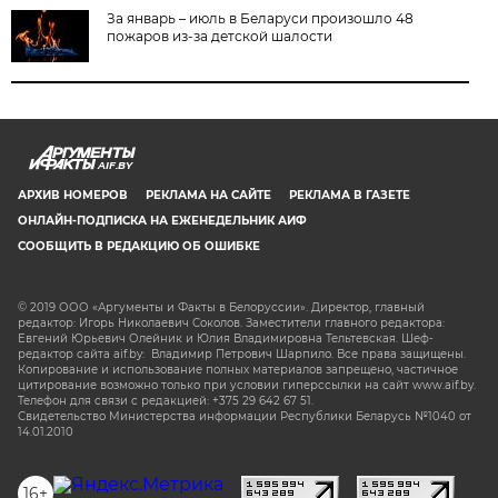
За январь – июль в Беларуси произошло 48
пожаров из-за детской шалости
AIF.BY
АРХИВ НОМЕРОВ
РЕКЛАМА НА САЙТЕ
РЕКЛАМА В ГАЗЕТЕ
ОНЛАЙН-ПОДПИСКА НА ЕЖЕНЕДЕЛЬНИК АИФ
СООБЩИТЬ В РЕДАКЦИЮ ОБ ОШИБКЕ
© 2019 ООО «Аргументы и Факты в Белоруссии». Директор, главный
редактор: Игорь Николаевич Соколов. Заместители главного редактора:
Евгений Юрьевич Олейник и Юлия Владимировна Тельтевская. Шеф-
редактор сайта aif.by: Владимир Петрович Шарпило. Все права защищены.
Копирование и использование полных материалов запрещено, частичное
цитирование возможно только при условии гиперссылки на сайт www.aif.by.
Телефон для связи с редакцией: +375 29 642 67 51.
Свидетельство Министерства информации Республики Беларусь №1040 от
14.01.2010
16+