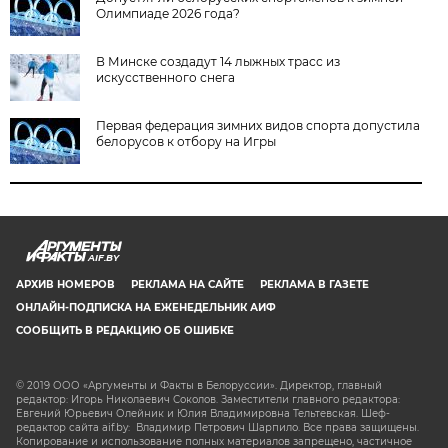
Олимпиаде 2026 года?
В Минске создадут 14 лыжных трасс из
искусственного снега
Первая федерация зимних видов спорта допустила
белорусов к отбору на Игры
AIF.BY
АРХИВ НОМЕРОВ
РЕКЛАМА НА САЙТЕ
РЕКЛАМА В ГАЗЕТЕ
ОНЛАЙН-ПОДПИСКА НА ЕЖЕНЕДЕЛЬНИК АИФ
СООБЩИТЬ В РЕДАКЦИЮ ОБ ОШИБКЕ
© 2019 ООО «Аргументы и Факты в Белоруссии». Директор, главный
редактор: Игорь Николаевич Соколов. Заместители главного редактора:
Евгений Юрьевич Олейник и Юлия Владимировна Тельтевская. Шеф-
редактор сайта aif.by: Владимир Петрович Шарпило. Все права защищены.
Копирование и использование полных материалов запрещено, частичное