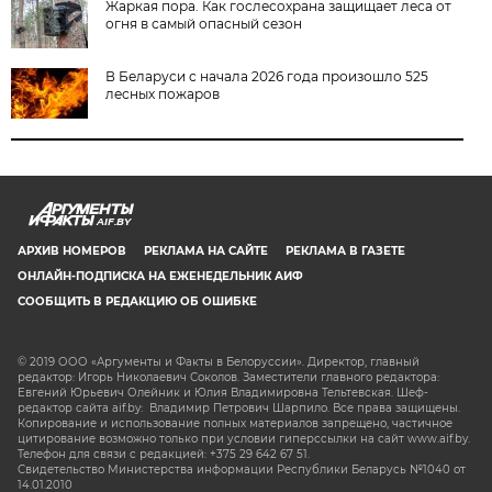
Жаркая пора. Как гослесохрана защищает леса от
огня в самый опасный сезон
В Беларуси с начала 2026 года произошло 525
лесных пожаров
AIF.BY
АРХИВ НОМЕРОВ
РЕКЛАМА НА САЙТЕ
РЕКЛАМА В ГАЗЕТЕ
ОНЛАЙН-ПОДПИСКА НА ЕЖЕНЕДЕЛЬНИК АИФ
СООБЩИТЬ В РЕДАКЦИЮ ОБ ОШИБКЕ
© 2019 ООО «Аргументы и Факты в Белоруссии». Директор, главный
редактор: Игорь Николаевич Соколов. Заместители главного редактора:
Евгений Юрьевич Олейник и Юлия Владимировна Тельтевская. Шеф-
редактор сайта aif.by: Владимир Петрович Шарпило. Все права защищены.
Копирование и использование полных материалов запрещено, частичное
цитирование возможно только при условии гиперссылки на сайт www.aif.by.
Телефон для связи с редакцией: +375 29 642 67 51.
Свидетельство Министерства информации Республики Беларусь №1040 от
14.01.2010