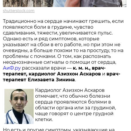
shutterstock.com
Традиционно на сердце начинают грешить, если
появляются боли в грудине, чувство
сдавливания, тяжести, увеличивается пульс.
Однако есть и ряд симптомов, которые
указывают на сбои в его работе, но при этом не
очевидны, а больше похожи то на простуду, то на
проблемы с почками. О том, как распознать
неоднозначные сигналы о помощи от сердца,
АиФ.ру
рассказали врачи —
к. м. н., врач-
терапевт, кардиолог Азизхон Аскаров
и
врач-
терапевт Елизавета Зинина
.
Кардиолог Азизхон Аскаров
отмечает, что обычно болезни
сердца проявляются болями в
области органа или за грудиной,
чаще говорят о центре грудной
клетки.
Но есть и другие симптомы, указывающие на