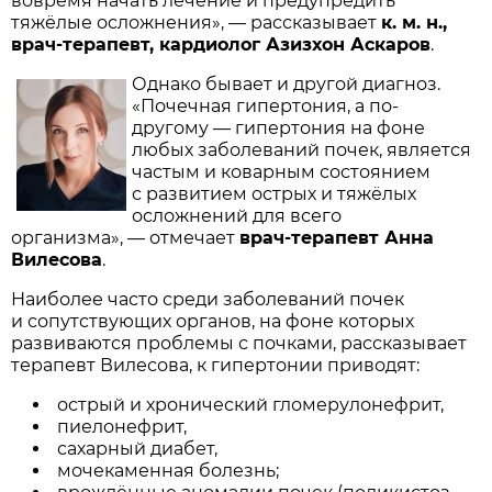
вовремя начать лечение и предупредить
тяжёлые осложнения», — рассказывает
к. м. н.,
врач-терапевт, кардиолог Азизхон Аскаров
.
Однако бывает и другой диагноз.
«Почечная гипертония, а по-
другому — гипертония на фоне
любых заболеваний почек, является
частым и коварным состоянием
с развитием острых и тяжёлых
осложнений для всего
организма», — отмечает
врач-терапевт Анна
Вилесова
.
Наиболее часто среди заболеваний почек
и сопутствующих органов, на фоне которых
развиваются проблемы с почками, рассказывает
терапевт Вилесова, к гипертонии приводят:
острый и хронический гломерулонефрит,
пиелонефрит,
сахарный диабет,
мочекаменная болезнь;