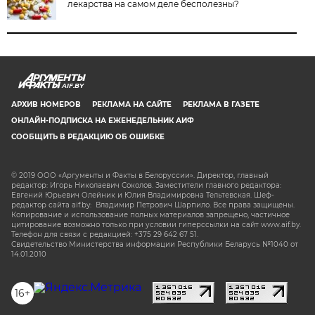
лекарства на самом деле бесполезны?
AIF.BY
АРХИВ НОМЕРОВ
РЕКЛАМА НА САЙТЕ
РЕКЛАМА В ГАЗЕТЕ
ОНЛАЙН-ПОДПИСКА НА ЕЖЕНЕДЕЛЬНИК АИФ
СООБЩИТЬ В РЕДАКЦИЮ ОБ ОШИБКЕ
© 2019 ООО «Аргументы и Факты в Белоруссии». Директор, главный
редактор: Игорь Николаевич Соколов. Заместители главного редактора:
Евгений Юрьевич Олейник и Юлия Владимировна Тельтевская. Шеф-
редактор сайта aif.by: Владимир Петрович Шарпило. Все права защищены.
Копирование и использование полных материалов запрещено, частичное
цитирование возможно только при условии гиперссылки на сайт www.aif.by.
Телефон для связи с редакцией: +375 29 642 67 51.
Свидетельство Министерства информации Республики Беларусь №1040 от
14.01.2010
16+