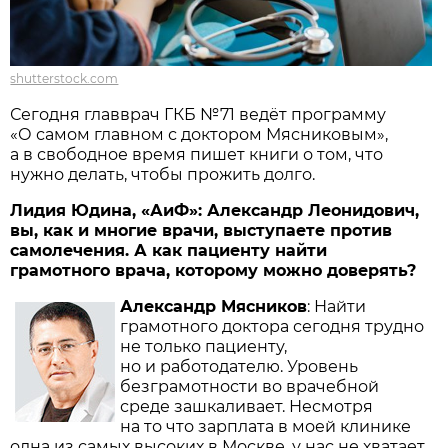
shutterstock.com
Сегодня главврач ГКБ №71 ведёт программу
«О самом главном с доктором Мясниковым»,
а в свободное время пишет книги о том, что
нужно делать, чтобы прожить долго.
Лидия Юдина, «АиФ»: Александр Леонидович,
вы, как и многие врачи, выступаете против
самолечения. А как пациенту найти
грамотного врача, которому можно доверять?
Александр Мясников
: Найти
грамотного доктора сегодня трудно
не только пациенту,
но и работодателю. Уровень
безграмотности во врачебной
среде зашкаливает. Несмотря
на то что зарплата в моей клинике
одна из самых высоких в Москве, у нас не хватает