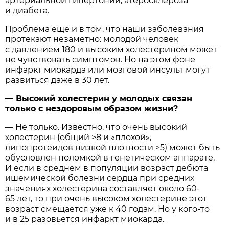
артериальной гипертонии, атеросклероза
и диабета.
Проблема еще и в том, что наши заболевания
протекают незаметно: молодой человек
с давлением 180 и высоким холестерином может
не чувствовать симптомов. Но на этом фоне
инфаркт миокарда или мозговой инсульт могут
развиться даже в 30 лет.
— Высокий холестерин у молодых связан
только с нездоровым образом жизни?
— Не только. Известно, что очень высокий
холестерин (общий >8 и «плохой»,
липопротеидов низкой плотности >5) может быть
обусловлен поломкой в генетическом аппарате.
И если в среднем в популяции возраст дебюта
ишемической болезни сердца при средних
значениях холестерина составляет около 60-
65 лет, то при очень высоком холестерине этот
возраст смещается уже к 40 годам. Но у кого-то
и в 25 разовьется инфаркт миокарда.