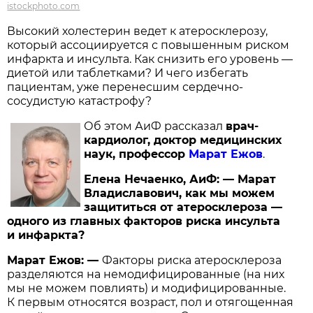
istockphoto.com
Высокий холестерин ведет к атеросклерозу,
который ассоциируется с повышенным риском
инфаркта и инсульта. Как снизить его уровень —
диетой или таблетками? И чего избегать
пациентам, уже перенесшим сердечно-
сосудистую катастрофу?
Об этом АиФ рассказал
врач-
кардиолог, доктор медицинских
наук, профессор
Марат Ежов
.
Елена Нечаенко, АиФ: — Марат
Владиславович, как мы можем
защититься от атеросклероза —
одного из главных факторов риска инсульта
и инфаркта?
Марат Ежов: —
Факторы риска атеросклероза
разделяются на немодифицированные (на них
мы не можем повлиять) и модифицированные.
К первым относятся возраст, пол и отягощенная