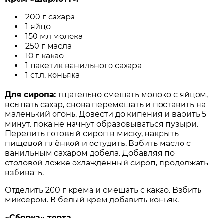
200 г сахара
1 яйцо
150 мл молока
250 г масла
10 г какао
1 пакетик ванильного сахара
1 ст.л. коньяка
Для
сиропа
:
тщательно смешать молоко с яйцом,
всыпать сахар, снова перемешать и поставить на
маленький огонь. Довести до кипения и варить 5
минут, пока не начнут образовываться пузыри.
Перелить готовый сироп в миску, накрыть
пищевой плёнкой и остудить. Взбить масло с
ванильным сахаром добела. Добавляя по
столовой ложке охлаждённый сироп, продолжать
взбивать.
Отделить 200 г крема и смешать с какао. Взбить
миксером. В белый крем добавить коньяк.
«Сборка» торта