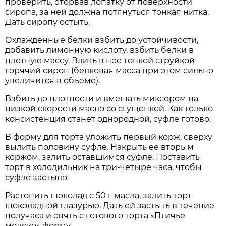
проверить, оторвав лопатку от поверхности
сиропа, за ней должна потянуться тонкая нитка.
Дать сиропу остыть.
Охлажденные белки взбить до устойчивости,
добавить лимонную кислоту, взбить белки в
плотную массу. Влить в нее тонкой струйкой
горячий сироп (белковая масса при этом сильно
увеличится в объеме).
Взбить до плотности и вмешать миксером на
низкой скорости масло со сгущенкой. Как только
консистенция станет однородной, суфле готово.
В форму для торта уложить первый корж, сверху
вылить половину суфле. Накрыть ее вторым
коржом, залить оставшимся суфле. Поставить
торт в холодильник на три-четыре часа, чтобы
суфле застыло.
Растопить шоколад с 50 г масла, залить торт
шоколадной глазурью. Дать ей застыть в течение
получаса и снять с готового торта «Птичье
молоко» форму.