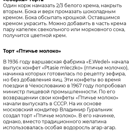
Один корж намазать 2/3 белого крема, накрыть
вторым. Бока и верх промазать шоколадным
кремом. Бока обсыпать крошкой. Оставшимся
кремом украсить. Можно добавить в часть крема
пару капелек свекольного или морковного сока,
получится цветной крем.
Торт «Птичье молоко»
В 1936 году варшавская фабрика «E.Wedel» начала
выпуск конфет «Ptasie mleczko» (птичье молочко),
начинка которых готовилась по рецепту зефира,
но без добавления яиц. Эти конфеты во время
поездки в Чехословакию в 1967 году попробовал
министр пищевой промышленности. По его
возвращении свои конфеты «Птичье молоко»
начали выпускать в СССР. На их основе
московский кондитер Владимир Гуральник
создал торт «Птичье молоко». В его начинке,
однако, вместо традиционного желатина
использовалась особая водоросль агар-агар.