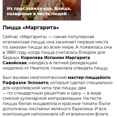
Их прославила еда. Блюда,
названные в честь людей
Пицца «Маргарита»
Сейчас «Маргарита» — самая популярная
итальянская пицца, она занимает первые места
по заказам пиццы во всем мире. А появилась она
в 1889 году, когда пицца считалась блюдом для
бедных.
Королева Испании Маргарита
Савойская
, находясь в летней резиденции
недалеко от Неаполя, пожелала отведать пиццу.
Был вызван неаполитанский
мастер-пиццайоло
Раффаэле Эспозито
, который сделал специально
для королевской четы три пиццы: две
по стандартным рецептам и одну
в виде
—
—
смелой кулинарной импровизации. На тесте
пиццы белая моцарелла и красные томаты были
дополнены листьями зелёного базилика. И вся
композиция напоминала об итальянском флаге.