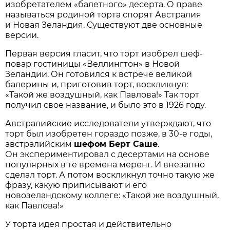
изобретателем «балетного» десерта. О праве
называться родиной торта спорят Австралия
и Новая Зеландия. Существуют две основные
версии.
Первая версия гласит, что торт изобрел шеф-
повар гостиницы «Веллингтон» в Новой
Зеландии. Он готовился к встрече великой
балерины и, приготовив торт, воскликнул:
«Такой же воздушный, как Павлова!» Так торт
получил свое название, и было это в 1926 году.
Австралийские исследователи утверждают, что
торт был изобретен гораздо позже, в 30-е годы,
австралийским
шефом Берт Саше
.
Он экспериментировал с десертами на основе
популярных в те времена меренг. И внезапно
сделал торт. А потом воскликнул точно такую же
фразу, какую приписывают и его
новозеландскому коллеге: «Такой же воздушный,
как Павлова!»
У торта идея простая и действительно