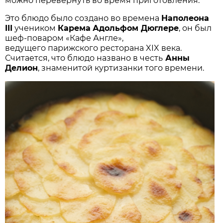
можно перевернуть во время приготовления.
Это блюдо было создано во времена
Наполеона
III
учеником
Карема
Адольфом Дюглере
, он был
шеф-поваром «Кафе Англе»,
ведущего парижского ресторана XIX века.
Считается, что блюдо названо в честь
Анны
Делион
, знаменитой куртизанки того времени.