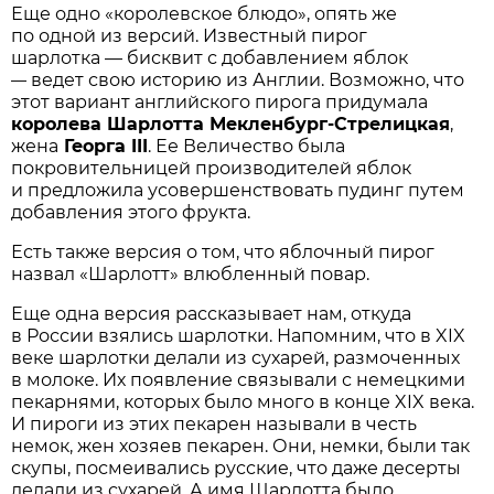
Еще одно «королевское блюдо», опять же
по одной из версий. Известный пирог
шарлотка — бисквит с добавлением яблок
ведет свою историю из Англии. Возможно, что
—
этот вариант английского пирога придумала
королева Шарлотта Мекленбург-Стрелицкая
,
жена
Георга III
. Ее Величество была
покровительницей производителей яблок
и предложила усовершенствовать пудинг путем
добавления этого фрукта.
Есть также версия о том, что яблочный пирог
назвал «Шарлотт» влюбленный повар.
Еще одна версия рассказывает нам, откуда
в России взялись шарлотки. Напомним, что в XIX
веке шарлотки делали из сухарей, размоченных
в молоке. Их появление связывали с немецкими
пекарнями, которых было много в конце XIX века.
И пироги из этих пекарен называли в честь
немок, жен хозяев пекарен. Они, немки, были так
скупы, посмеивались русские, что даже десерты
делали из сухарей. А имя Шарлотта было