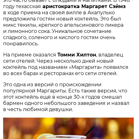
это часто бывает с блюдами и напитками. В 1948
году техасская
аристократка Маргарет Сэймз
в ходе приема на своей вилле в Акапулько
предложила гостям новый коктейль. Это был
микс текилы, крепкого апельсинового ликера
и лимонного сока. Уникальное сочетание
сладкого, соленого и кислого гостям очень
понравилось.
На приеме оказался
Томми Хилтон
, владелец
сети отелей. Через несколько дней новый
коктейль под названием «Маргарита» появился
во всех барах и ресторанах его сети отелей.
Это одна из версий о происхождении
популярной Маргариты. Есть также версия, что
этот коктейль ещё в конце 30-х годов смешал
бармен одного небольшого заведения и назвал
в честь любимой девушки.