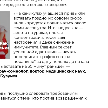
е вредно для детского здоровья.
«На каникулах учащиеся привыкли
вставать поздно, но совсем скоро
вновь придется подниматься около
семи часов утра. Итог недосыпа —
зевота на уроках, плохая
концентрация, перепады
настроения и даже снижение
 Как
иммунитета. Главный секрет
енка
успешной адаптации — начать
передвигать график сна „на
пораньше“ за одну неделю до начала
ь вставать на 30 минут раньше», —
рач-сомнолог, доктор медицинских наук,
 Бузунов
.
товы послушно следовать требованиям
равиться с теми, кто против возвращения к