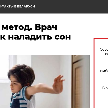
 ФАКТЫ В БЕЛАРУСИ
метод. Врач
ак наладить сон
Собо
т
наиб
В 