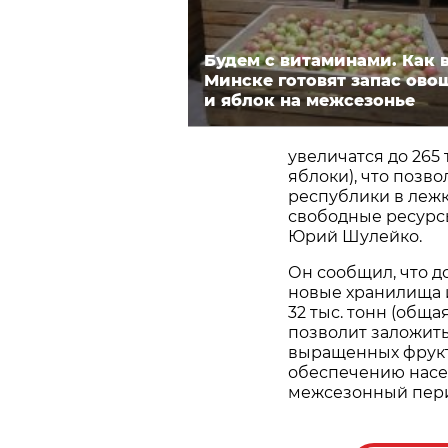
Будем с витаминами. Как 
Минске готовят запас ово
и яблок на межсезонье
увеличатся до 265 т
яблоки), что позв
республики в лежк
свободные ресурсы
Юрий Шулейко.
Он сообщил, что д
новые хранилища 
32 тыс. тонн (общая
позволит заложит
выращенных фрукт
обеспечению насе
межсезонный пери