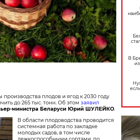
наиб
Бе
ста
В Бр
из
Ну
есл
 производства плодов и ягод к 2030 году
чить до 265 тыс. тонн. Об этом
заявил
мьер-министра Беларуси Юрий ШУЛЕЙКО
.
В области плодоводства проводится
системная работа по закладке
молодых садов, в том числе
лежкоспособными сортами, по