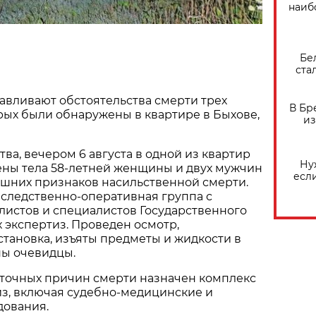
наиб
Бе
ста
авливают обстоятельства смерти трех
В Бр
орых были обнаружены в квартире в Быхове,
из
ва, вечером 6 августа в одной из квартир
Ну
ены тела 58-летней женщины и двух мужчин
есл
нешних признаков насильственной смерти.
 следственно-оперативная группа с
листов и специалистов Государственного
 экспертиз. Проведен осмотр,
тановка, изъяты предметы и жидкости в
ны очевидцы.
 точных причин смерти назначен комплекс
из, включая судебно-медицинские и
дования.