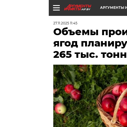
АРГУМЕНТЫ И
AIF.BY
27.11.2025 11:45
Объемы прои
ягод планир
265 тыс. тонн