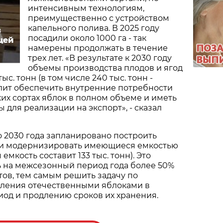
интенсивным технологиям,
преимущественно с устройством
капельного полива. В 2025 году
в
посадили около 1000 га - так
щей
намерены продолжать в течение
трех лет. «В результате к 2030 году
объемы производства плодов и ягод
ыс. тонн (в том числе 240 тыс. тонн -
олит обеспечить внутренние потребности
их сортах яблок в полном объеме и иметь
 для реализации на экспорт», - сказал
о 2030 года запланировано построить
и модернизировать имеющиеся емкостью
 емкость составит 133 тыс. тонн). Это
ь на межсезонный период года более 50%
ов, тем самым решить задачу по
ления отечественными яблоками в
од и продлению сроков их хранения.