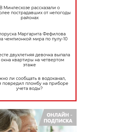
В Минлесхозе рассказали о
олее пострадавших от непогоды
районах
лоруска Маргарита Фефилова
ла чемпионкой мира по пулу-10
есте двухлетняя девочка выпала
 окна квартиры на четвертом
этаже
жно ли сообщать в водоканал,
и повредил пломбу на приборе
учета воды?