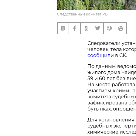
Следственный комитет РБ
Следователи устан
человек, тела кот
сообщили
в СК.
По данным ведомст
жилого дома найд
59 и 60 лет без в
На месте работала
участием кримина
комитета судебных
зафиксирована обс
бутылках, опроше
Для установления
судебных эксперт
химические иссле