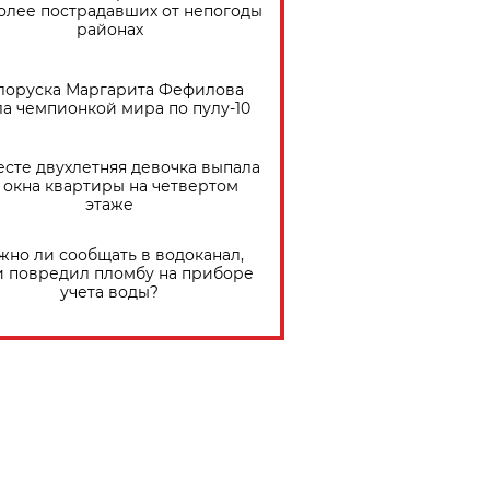
олее пострадавших от непогоды
районах
лоруска Маргарита Фефилова
ла чемпионкой мира по пулу-10
есте двухлетняя девочка выпала
 окна квартиры на четвертом
этаже
жно ли сообщать в водоканал,
и повредил пломбу на приборе
учета воды?