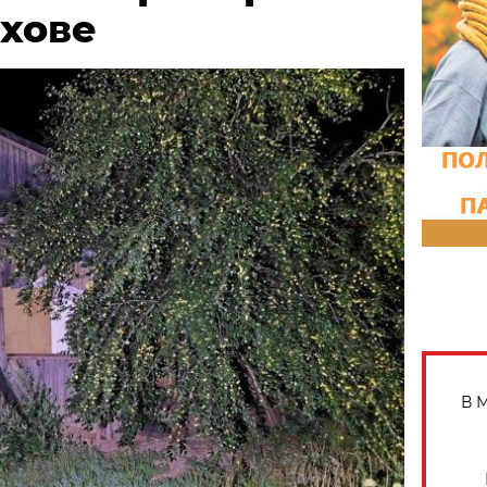
ыхове
В 