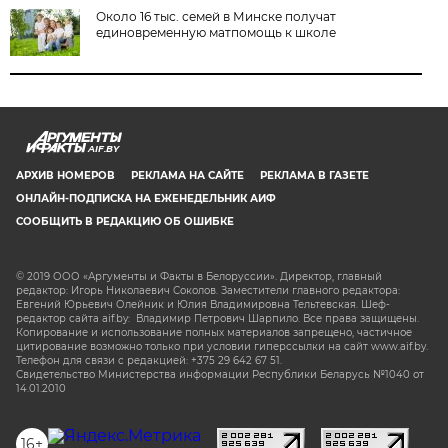
Около 16 тыс. семей в Минске получат
единовременную матпомощь к школе
AIF.BY
АРХИВ НОМЕРОВ
РЕКЛАМА НА САЙТЕ
РЕКЛАМА В ГАЗЕТЕ
ОНЛАЙН-ПОДПИСКА НА ЕЖЕНЕДЕЛЬНИК АИФ
СООБЩИТЬ В РЕДАКЦИЮ ОБ ОШИБКЕ
© 2019 ООО «Аргументы и Факты в Белоруссии». Директор, главный
редактор: Игорь Николаевич Соколов. Заместители главного редактора:
Евгений Юрьевич Олейник и Юлия Владимировна Тельтевская. Шеф-
редактор сайта aif.by: Владимир Петрович Шарпило. Все права защищены.
Копирование и использование полных материалов запрещено, частичное
цитирование возможно только при условии гиперссылки на сайт www.aif.by.
Телефон для связи с редакцией: +375 29 642 67 51.
Свидетельство Министерства информации Республики Беларусь №1040 от
14.01.2010
16+