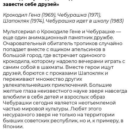
завести себе друзей»
Крокодил Гена (1969), Чебурашка (1971),
Шапокляк (1974), Чебурашка идет в школу (1983)
Мультсериал о Крокодиле Гене и Чебурашке —
еще один анимационный памятник дружбе.
Очаровательный обитатель тропиков случайно
попадает вместе с ящиком апельсинов в
большой город, где встречает одинокого
крокодила, которому надоело вечерами играть с
самим собой в шахматы. Вместе герои ищут
друзей, борются с проказами Шапокляк и
переживают множество других
увлекательнейших приключений. Большие
желтые глаза неизвестного науке зверя навсегда
влюбили в себя детей и взрослых: образ
Чебурашки сегодня является неотъемлемой
частью мировой культуры. Любят этого
несуразного зверя не только на территории
бывших советских республик, но и, к примеру, в
Японии.