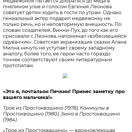
медвежонок пытается добраться до меда в
пчелином улье и голосом Евгения Леонова
советует детям ходить в гости по утрам. Однако
гениальный актер подарил медвежонку не
только речь, но и неповторимую внешность. По
словам создателей, Винни-Пух, до того как его
срисовали с Леонова, напоминал «взбесившийся
одуванчик». Советская экранизация сказки Алана
Милна ничуть не уступает своему западному
аналогу, более того, ее герои часто гораздо
точнее соответствуют своим литературным
прототипам.
«Это я, почтальон Печкин! Принес заметку про
вашего мальчика!»
Трое из Простоквашино (1978), Каникулы в
Простоквашино (1980), Зима в Простоквашино
(1984)
«Трое из Простоквашино» — вдохновляющая