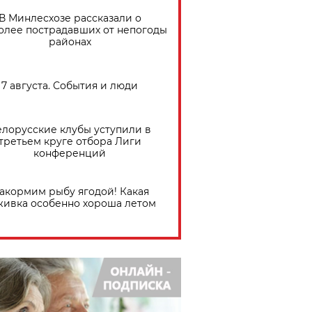
В Минлесхозе рассказали о
олее пострадавших от непогоды
районах
7 августа. События и люди
елорусские клубы уступили в
третьем круге отбора Лиги
конференций
акормим рыбу ягодой! Какая
живка особенно хороша летом