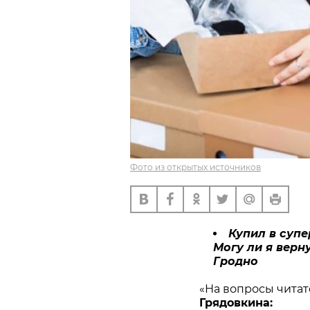
Фото из открытых источников
Купил в супе
Могу ли я верн
Гродно
«На вопросы чита
Грядовкина: