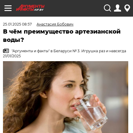
AIF.BY
25.01.2025 08:57
Анастасия Бобович
В чём преимущество артезианской
воды?
"Аргументы и факты" в Беларуси № 3. Игрушка раз и навсегда
21/01/2025