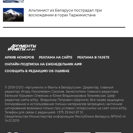
Альпинист из Беларуси пострадал при
восхождении в горах Таджикистана
AIF.BY
АРХИВ НОМЕРОВ
РЕКЛАМА НА САЙТЕ
РЕКЛАМА В ГАЗЕТЕ
ОНЛАЙН-ПОДПИСКА НА ЕЖЕНЕДЕЛЬНИК АИФ
СООБЩИТЬ В РЕДАКЦИЮ ОБ ОШИБКЕ
© 2019 ООО «Аргументы и Факты в Белоруссии». Директор, главный
редактор: Игорь Николаевич Соколов. Заместители главного редактора:
Евгений Юрьевич Олейник и Юлия Владимировна Тельтевская. Шеф-
редактор сайта aif.by: Владимир Петрович Шарпило. Все права защищены.
Копирование и использование полных материалов запрещено, частичное
цитирование возможно только при условии гиперссылки на сайт www.aif.by.
Телефон для связи с редакцией: +375 29 642 67 51.
Свидетельство Министерства информации Республики Беларусь №1040 от
14.01.2010