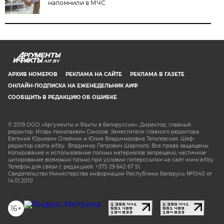
напомнили в МЧС
AIF.BY
АРХИВ НОМЕРОВ
РЕКЛАМА НА САЙТЕ
РЕКЛАМА В ГАЗЕТЕ
ОНЛАЙН-ПОДПИСКА НА ЕЖЕНЕДЕЛЬНИК АИФ
СООБЩИТЬ В РЕДАКЦИЮ ОБ ОШИБКЕ
© 2019 ООО «Аргументы и Факты в Белоруссии». Директор, главный
редактор: Игорь Николаевич Соколов. Заместители главного редактора:
Евгений Юрьевич Олейник и Юлия Владимировна Тельтевская. Шеф-
редактор сайта aif.by: Владимир Петрович Шарпило. Все права защищены.
Копирование и использование полных материалов запрещено, частичное
цитирование возможно только при условии гиперссылки на сайт www.aif.by.
Телефон для связи с редакцией: +375 29 642 67 51.
Свидетельство Министерства информации Республики Беларусь №1040 от
14.01.2010
16+